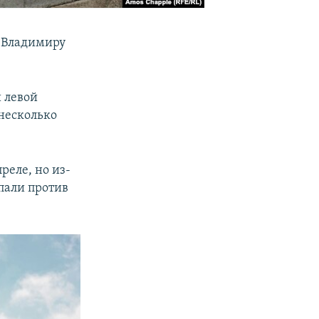
к Владимиру
 левой
несколько
реле, но из-
пали против