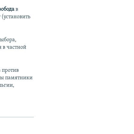
вобода
в
 (установить
выбора,
я в частной
 против
ены памятники
льгии,