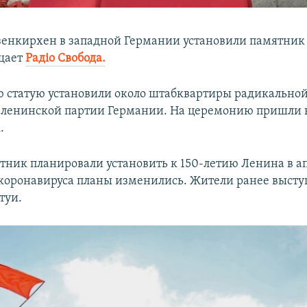
ьзенкирхен в западной Германии установили памятни
щает
Радіо Свобода.
 статую установили около штабквартиры радикальной
-ленинской партии Германии. На церемонию пришли 
.
тник планировали установить к 150-летию Ленина в ап
коронавируса планы изменились. Жители ранее высту
туи.