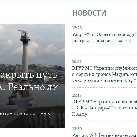
НОВОСТИ
17:28
Удар РФ по Одессе: поврежде
пострадал человек – власти
16:22
В ГУР МО Украины опублико
закрыть путь
с морских дронов Magura, ко
участвовали в атаке на Ялту 7
. Реально ли
15:15
В ГУР МО Украины заявили об
ПЗРК «Панцирь-С1» и военны
ление новой системы
Крыму
13:50
Россия: Wildberries включила