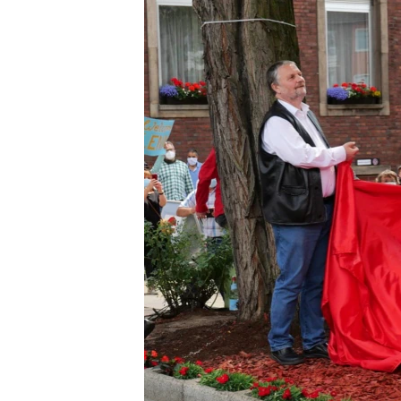
ПОБЕДИТЕЛЕЙ НЕ СУДЯТ?
КРЫМ.НЕПОКОРЕННЫЙ
ELIFBE
УКРАИНСКАЯ ПРОБЛЕМА КРЫМА