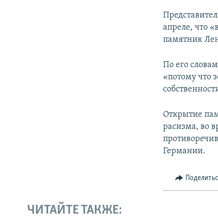
Представител
апреле, что «
памятник Лен
По его словам
«потому что з
собственност
Открытие пам
расизма, во 
противоречив
Германии.
Поделить
ЧИТАЙТЕ ТАКЖЕ: