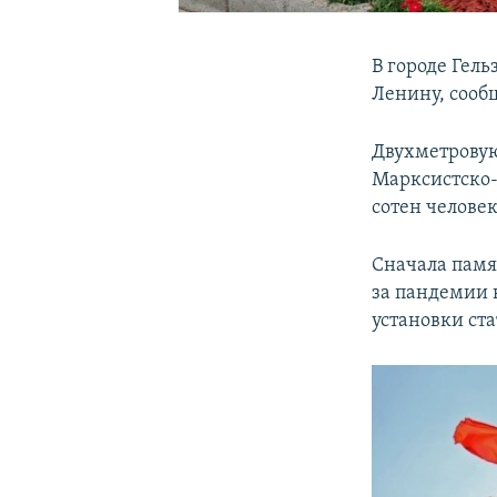
В городе Гел
Ленину, сооб
Двухметровую
Марксистско
сотен человек
Сначала памя
за пандемии 
установки ста