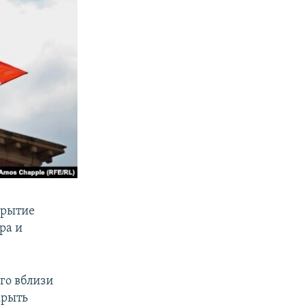
крытие
ра и
го вблизи
крыть