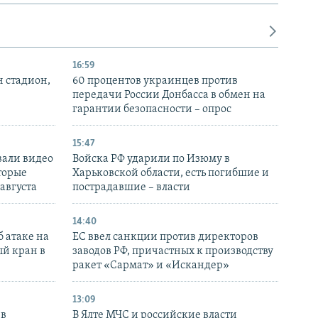
16:59
н стадион,
60 процентов украинцев против
передачи России Донбасса в обмен на
гарантии безопасности – опрос
15:47
вали видео
Войска РФ ударили по Изюму в
торые
Харьковской области, есть погибшие и
 августа
пострадавшие – власти
14:40
 атаке на
ЕС ввел санкции против директоров
й кран в
заводов РФ, причастных к производству
ракет «Сармат» и «Искандер»
13:09
 в
В Ялте МЧС и российские власти