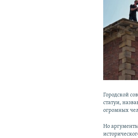
Городской сов
статуи, назв
огромных чел
Но аргументы
историческог