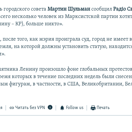
ь городского совета
Мартин Шульман
сообщил
Радіо С
всего несколько человек из Марксистской партии хотят
ину – КР), больше никто».
, после того, как мэрия проиграла суд, город не имеет 
емля, на которой должны установить статую, находитс
и».
ятника Ленину произошло фоне глобальных протестов
время которых в течение последних недель были снес
ым фигурам, в частности, в США, Великобритании, Бе
ся
Читать без VPN
Follow us
Печать