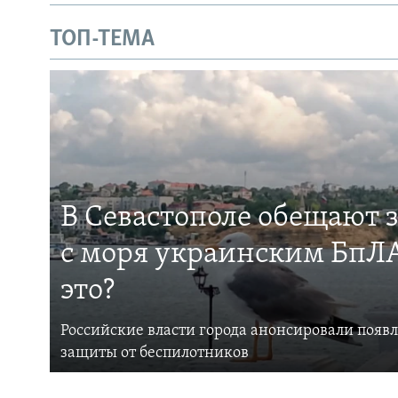
ТОП-ТЕМА
В Севастополе обещают 
с моря украинским БпЛА
это?
Российские власти города анонсировали появ
защиты от беспилотников