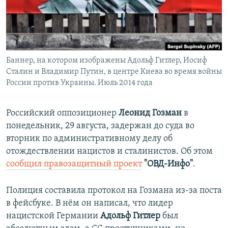
ПРИСОЕДИНЯЙТЕСЬ!
ПОБЕДИТЕЛЕЙ НЕ СУДЯТ?
КРЫМ.НЕПОКОРЕННЫЙ
ELIFBE
Баннер, на котором изображены Адольф Гитлер, Иосиф
УКРАИНСКАЯ ПРОБЛЕМА КРЫМА
Сталин и Владимир Путин, в центре Киева во время войны
Все сайты RFE/RL
России против Украины. Июль 2014 года
Российский оппозиционер
Леонид Гозман
в
понедельник, 29 августа, задержан до суда во
вторник по административному делу об
отождествлении нацистов и сталинистов. Об этом
сообщил правозащитный проект
"ОВД-Инфо"
.
Полиция составила протокол на Гозмана из-за поста
в фейсбуке. В нём он написал, что лидер
нацистской Германии
Адольф Гитлер
был