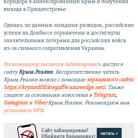
коридора в аннексированный Крым и получения
выхода в Приднестровье.
Однако, по данным западных разведок, российские
успехи на Донбассе ограничены и достигнуты
значительными потерями для российских войск
из-за сильного сопротивления Украины.
Роскомнадзор пытается заблокировать
доступ к
сайту
Крым.Реалии
.
Беспрепятственно читать
Крым.Реалии можно с помощью
зеркального сайта:
https://krymrdfifckwgzffw.azureedge.net/
. ​
Также
следите за основными новостями в
Telegram
,
Instagram
и
Viber
Крым.Реалии. Рекомендуем вам
установить
VPN
.
Сайт заблокирован?
читать >
Обойдите блокировку!