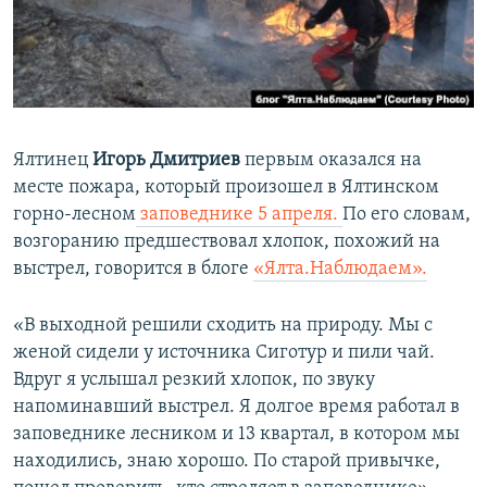
ПРИСОЕДИНЯЙТЕСЬ!
ПОБЕДИТЕЛЕЙ НЕ СУДЯТ?
КРЫМ.НЕПОКОРЕННЫЙ
ELIFBE
УКРАИНСКАЯ ПРОБЛЕМА КРЫМА
Ялтинец
Игорь Дмитриев
первым оказался на
Все сайты RFE/RL
месте пожара, который произошел в Ялтинском
горно-лесном
заповеднике 5 апреля.
По его словам,
возгоранию предшествовал хлопок, похожий на
выстрел, говорится в блоге
«Ялта.Наблюдаем».
«В выходной решили сходить на природу. Мы с
женой сидели у источника Сиготур и пили чай.
Вдруг я услышал резкий хлопок, по звуку
напоминавший выстрел. Я долгое время работал в
заповеднике лесником и 13 квартал, в котором мы
находились, знаю хорошо. По старой привычке,