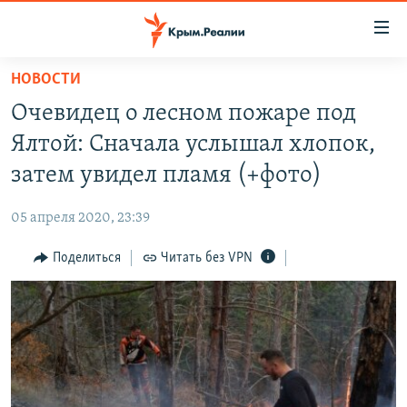
Доступность
ссылки
Вернуться
НОВОСТИ
к
НОВОСТИ
Очевидец о лесном пожаре под
основному
СПЕЦПРОЕКТЫ
содержанию
Ялтой: Сначала услышал хлопок,
ВОДА
Вернутся
ГРУЗ 200
затем увидел пламя (+фото)
к
ИСТОРИЯ
КАРТА ВОЕННЫХ ОБЪЕКТОВ КРЫМА
главной
05 апреля 2020, 23:39
ЕЩЕ
11 ЛЕТ ОККУПАЦИИ КРЫМА. 11 ИСТОРИЙ СОПРОТИВЛЕНИЯ
навигации
Вернутся
Поделиться
Читать без VPN
РАДІО СВОБОДА
ИНТЕРАКТИВ
к
КАК ОБОЙТИ БЛОКИРОВКУ
ИНФОГРАФИКА
поиску
ТЕЛЕПРОЕКТ КРЫМ.РЕАЛИИ
Українською
СОВЕТЫ ПРАВОЗАЩИТНИКОВ
Qırımtatar
ПРОПАВШИЕ БЕЗ ВЕСТИ