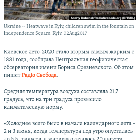
ПРИСОЕДИНЯЙТЕСЬ!
ПОБЕДИТЕЛЕЙ НЕ СУДЯТ?
КРЫМ.НЕПОКОРЕННЫЙ
Ukraine -- Heatwave in Kyiv, children swim in the fountain on
ELIFBE
Independence Square, Kyiv, 02Aug2017
УКРАИНСКАЯ ПРОБЛЕМА КРЫМА
Все сайты RFE/RL
Киевское лето-2020 стало вторым самым жарким с
1881 года, сообщила Центральная геофизическая
обсерватория имени Бориса Срезневского. Об этом
пишет
Радіо Свобода
.
Средняя температура воздуха составляла 21,7
градуса, что на три градуса превысило
климатическую норму.
«Холоднее всего было в начале календарного лета –
2 и 3 июня, когда температура под утро опустилась
до 5,5 градусов, а жарким оказалось 20 августа,