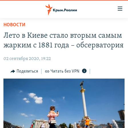
Доступность
ссылки
Вернуться
НОВОСТИ
к
НОВОСТИ
Лето в Киеве стало вторым самым
основному
СПЕЦПРОЕКТЫ
содержанию
жарким с 1881 года – обсерватория
ВОДА
Вернутся
ГРУЗ 200
к
02 сентября 2020, 19:22
ИСТОРИЯ
КАРТА ВОЕННЫХ ОБЪЕКТОВ КРЫМА
главной
ЕЩЕ
Поделиться
Читать без VPN
11 ЛЕТ ОККУПАЦИИ КРЫМА. 11 ИСТОРИЙ СОПРОТИВЛЕНИЯ
навигации
Вернутся
РАДІО СВОБОДА
ИНТЕРАКТИВ
к
КАК ОБОЙТИ БЛОКИРОВКУ
ИНФОГРАФИКА
поиску
ТЕЛЕПРОЕКТ КРЫМ.РЕАЛИИ
Українською
СОВЕТЫ ПРАВОЗАЩИТНИКОВ
Qırımtatar
ПРОПАВШИЕ БЕЗ ВЕСТИ