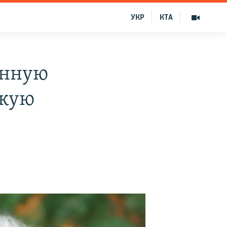
УКР
КТА
анную
скую