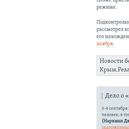
Позже пристав
режиме.
Подконтрольн
рассмотрел а
его нахожден
ноября.
Новости б
Крым.Реа
Дело о 
3-4 сентября
человек, в т
(Нариман Д
задержанны