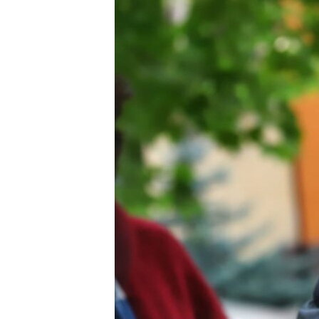
ПОБЕДИТЕЛЕЙ НЕ СУДЯТ?
КРЫМ.НЕПОКОРЕННЫЙ
ELIFBE
УКРАИНСКАЯ ПРОБЛЕМА КРЫМА