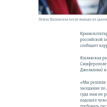
Лейла Яшлавская после выхода из здан
Крымскотата
российской п
сообщает ко
Яшлавская ра
Симферополе 
Джелялова) и
«Мы решили у
заседание по
суда нам не 
подошел чело
требовать пас