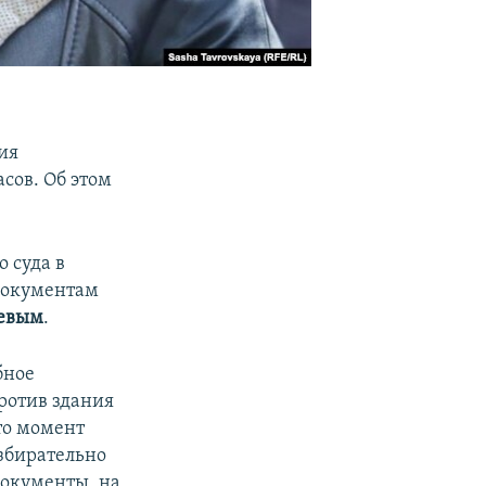
ия
сов. Об этом
 суда в
документам
евым
.
бное
ротив здания
то момент
избирательно
документы, на