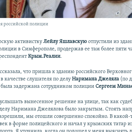
ия российской полиции
рскую активистку
Лейлу Яшлавскую
отпустили из здан
олиции в Симферополе, продержав ее там более пяти ча
рреспондент
Крым.Реалии
.
ссказала, что пришла к зданию российского Верховного
в качестве слушателя по делу
Наримана Джеляла
(по 
 была задержана сотрудником полиции
Сергеем Мина
слышать вынесенное решение на улице, так как суде
 делу Наримана Джелялова было закрытым. Стоять нап
разрешили, мы отошли совершенно спокойно. В какой-
век в форме полицейского и начал у крымских татар 
порта. Я уточнила, когда он подошел у меня выяснять 