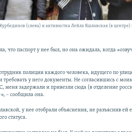
Курбединов (слева) и активистка Лейла Яшлавская (в центре) 
а, что паспорт у нее был, но она ожидала, когда «озву
отрудник полиции каждого человека, идущего по улиц
и требовать у него документы. Не согласившись с мои
С, меня задержали и привезли сюда (в отделение росс
)», – сообщила она.
авской, у нее отобрали объяснения, не разъяснив ей 
го статуса.