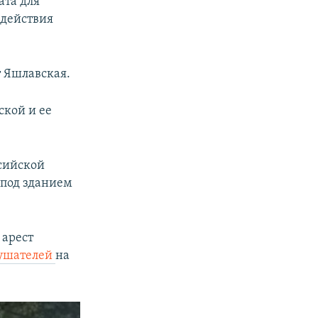
ата для
 действия
 Яшлавская.
ской и ее
сийской
под зданием
 арест
лушателей
на