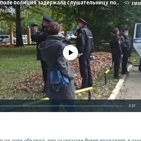
В Симферополе полиция задержала слушательницу по делу Наримана Джеляла (видео)
EMB
Реалии
No media source currently available
2:37
EMBED