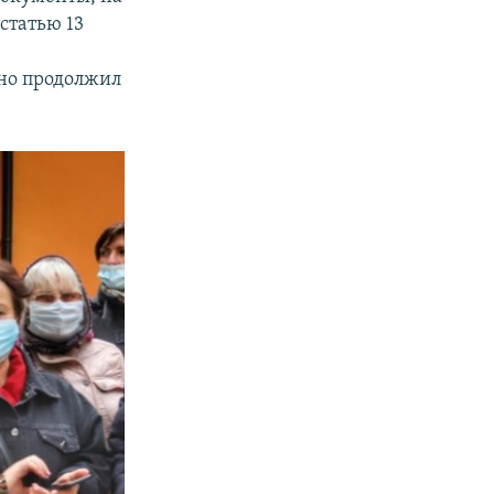
статью 13
о
 но продолжил