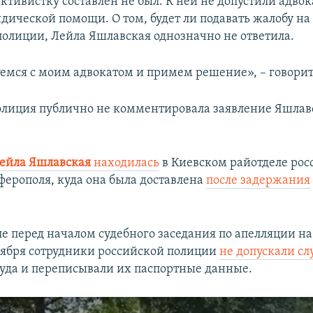
ктивистку составлен не был. К ней не допустили адвок
дической помощи. О том, будет ли подавать жалобу на
полиции, Лейла Яшлавская однозначно не ответила.
емся с моим адвокатом и примем решение», – говорит
олиция публично не комментировала заявление Яшлав
ейла Яшлавская
находилась
в Киевском райотделе рос
ерополя, куда она была доставлена
после задержания
е перед началом судебного заседания по апелляции на
тября сотрудники российской полиции
не допускали с
уда и переписывали их паспортные данные.