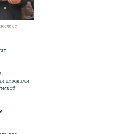
после ее
чат
е,
ми доводами,
ийской
ее