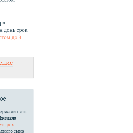
крытом
ря
н день срок
стом до 3
px
width
ение
ое
держали пять
Джеляла
етырех
одного сына