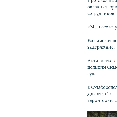
Протокол на а
оказания юри
сотрудников 
«Мы посовету
Российская п
задержание.
Активистка
Л
полиции Симф
суда.
В Симферопол
Джеляла 1 ок
территорию с