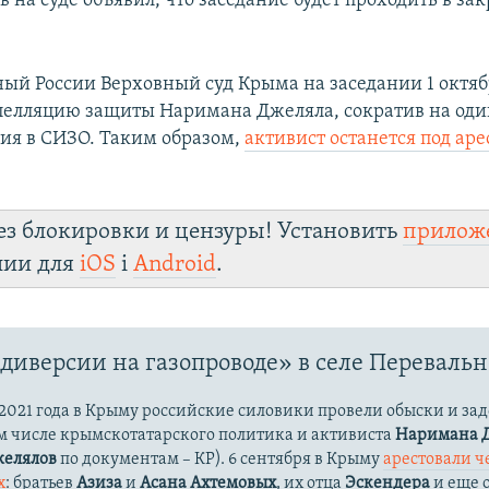
 на суде объявил, что заседание будет проходить в за
ый России Верховный суд Крыма на заседании 1 октяб
пелляцию защиты Наримана Джеляла, сократив на оди
ия в СИЗО. Таким образом,
активист останется под аре
ез блокировки и цензуры! Установить
прилож
лии для
iOS
і
Android
.
«диверсии на газопроводе» в селе Перевальн
 2021 года в Крыму российские силовики провели обыски и за
ом числе крымскотатарского политика и активиста
Наримана 
желялов
по документам – КР). 6 сентября в Крыму
арестовали ч
х
: братьев
Азиза
и
Асана
Ахтемовых
, их отца
Эскендера
и еще 