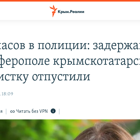
часов в полиции: задерж
ферополе крымскотатар
истку отпустили
 18:09
ся
Читать без VPN