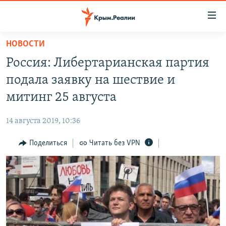
Доступность
ссылки
Вернуться
НОВОСТИ
к
НОВОСТИ
Россия: Либертарианская партия
основному
СПЕЦПРОЕКТЫ
содержанию
подала заявку на шествие и
ВОДА
Вернутся
ГРУЗ 200
митинг 25 августа
к
ИСТОРИЯ
КАРТА ВОЕННЫХ ОБЪЕКТОВ КРЫМА
главной
14 августа 2019, 10:36
ЕЩЕ
11 ЛЕТ ОККУПАЦИИ КРЫМА. 11 ИСТОРИЙ СОПРОТИВЛЕНИЯ
навигации
Вернутся
Поделиться
Читать без VPN
РАДІО СВОБОДА
ИНТЕРАКТИВ
к
КАК ОБОЙТИ БЛОКИРОВКУ
ИНФОГРАФИКА
поиску
ТЕЛЕПРОЕКТ КРЫМ.РЕАЛИИ
Українською
СОВЕТЫ ПРАВОЗАЩИТНИКОВ
Qırımtatar
ПРОПАВШИЕ БЕЗ ВЕСТИ