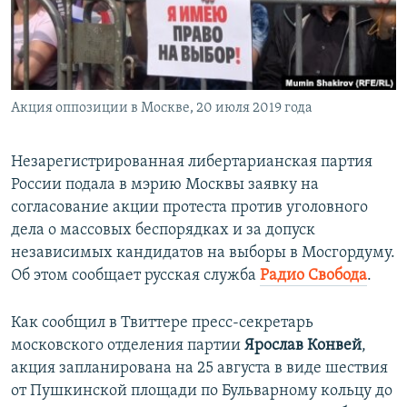
ПРИСОЕДИНЯЙТЕСЬ!
ПОБЕДИТЕЛЕЙ НЕ СУДЯТ?
КРЫМ.НЕПОКОРЕННЫЙ
ELIFBE
Акция оппозиции в Москве, 20 июля 2019 года
УКРАИНСКАЯ ПРОБЛЕМА КРЫМА
Все сайты RFE/RL
Незарегистрированная либертарианская партия
России подала в мэрию Москвы заявку на
согласование акции протеста против уголовного
дела о массовых беспорядках и за допуск
независимых кандидатов на выборы в Мосгордуму.
Об этом сообщает русская служба
Радио Свобода
.
Как сообщил в Твиттере пресс-секретарь
московского отделения партии
Ярослав Конвей
,
акция запланирована на 25 августа в виде шествия
от Пушкинской площади по Бульварному кольцу до