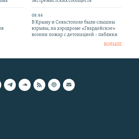
рыма
экстремистских сообществ
08:44
В Крыму и Севастополе были слышны
ов
взрывы, на аэродроме «Гвардейское»
возник пожар с детонацией – паблики
БОЛЬШЕ