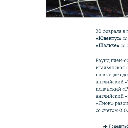
20 февраля в
«Ювентус»
со
«Шальке»
со 
Раунд плей-о
итальянская 
на выезде од
английский «
испанский «
английский 
«Лион» разош
со счетом 0:0
Поделить