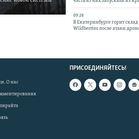
ление новой системы
часть из них запускали из К
09:28
В Екатеринбурге горит склад
Wildberries после атаки дрон
ПРИСОЕДИНЯЙТЕСЬ!
и. О нас
омментирования
опирайта
вязь