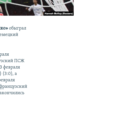
ико»
обыграл
немецкий
раля
цузский ПСЖ
3 февраля
(3:0), а
февраля
 французский
закончились