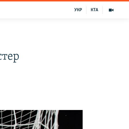
УКР
КТА
стер