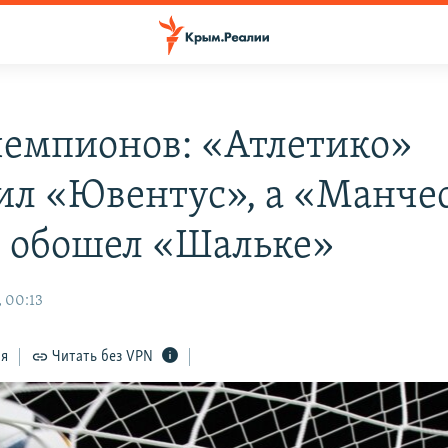
чемпионов: «Атлетико»
ил «Ювентус», а «Манче
 обошел «Шальке»
, 00:13
ся
Читать без VPN