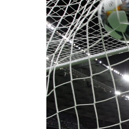
ПОБЕДИТЕЛЕЙ НЕ СУДЯТ?
КРЫМ.НЕПОКОРЕННЫЙ
ELIFBE
УКРАИНСКАЯ ПРОБЛЕМА КРЫМА