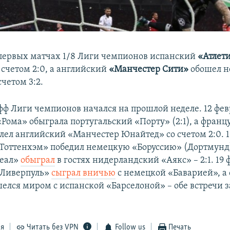
 первых матчах 1/8 Лиги чемпионов испанский
«Атлет
 счетом 2:0, а английский
«Манчестер Сити»
обошел 
счетом 3:2.
фф Лиги чемпионов начался на прошлой неделе. 12 фев
«Рома» обыграла португальский «Порту» (2:1), а фран
олел английский «Манчестер Юнайтед» со счетом 2:0. 1
Тоттенхэм» победил немецкую «Боруссию» (Дортмунд) 
Реал»
обыграл
в гостях нидерландский «Аякс» – 2:1. 19 
«Ливерпуль»
сыграл вничью
с немецкой «Баварией», а
елся миром с испанской «Барселоной» – обе встречи 
.
ся
Читать без VPN
Follow us
Печать