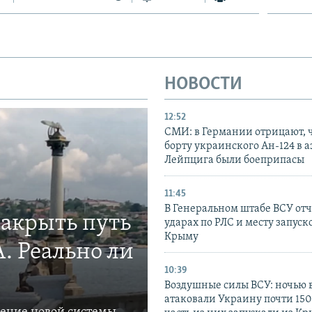
НОВОСТИ
12:52
СМИ: в Германии отрицают, ч
борту украинского Ан-124 в 
Лейпцига были боеприпасы
11:45
В Генеральном штабе ВСУ отч
закрыть путь
ударах по РЛС и месту запуск
Крыму
. Реально ли
10:39
Воздушные силы ВСУ: ночью 
атаковали Украину почти 150