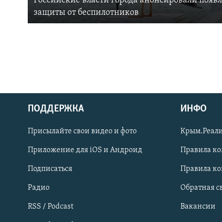
Российские власти города анонсировали появ
защиты от беспилотников
ПОДДЕРЖКА
ИНФО
Українською
Присылайте свои видео и фото
Крым.Реали
Qırımtatar
Приложение для iOS и Андроид
Правила к
Подписаться
Правила к
ПРИСОЕДИНЯЙТЕСЬ!
Радио
Обратная с
RSS / Podcast
Вакансии