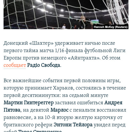
ПРИСОЕДИНЯЙТЕСЬ!
ПОБЕДИТЕЛЕЙ НЕ СУДЯТ?
КРЫМ.НЕПОКОРЕННЫЙ
ELIFBE
УКРАИНСКАЯ ПРОБЛЕМА КРЫМА
Донецкий «Шахтер» удерживает ничью после
Все сайты RFE/RL
первого тайма матча 1/16 финала футбольной Лиги
Европы против немецкого «Айнтрахта». Об этом
сообщает
Радіо Свобода
.
Все важнейшие события первой половины игры,
которую принимает Харьков, состоялись в течение
первой десятиминутки: на седьмой минуте
Мартин Гинтереггер
заставил ошибиться
Андрея
Пятова
, на девятой
Марлос
с пенальти восстановил
равновесие, а на 10-й вторую желтую карточку от
британского рефери
Энтони Тейлора
увидел перед