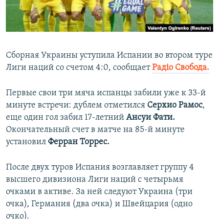
ПРИСОЕДИНЯЙТЕСЬ!
ПОБЕДИТЕЛЕЙ НЕ СУДЯТ?
КРЫМ.НЕПОКОРЕННЫЙ
ELIFBE
Сборная Украины уступила Испании во втором туре
УКРАИНСКАЯ ПРОБЛЕМА КРЫМА
Лиги наций со счетом 4:0, сообщает
Радіо Свобода.
Все сайты RFE/RL
Первые свои три мяча испанцы забили уже к 33-й
минуте встречи: дублем отметился
Серхио Рамос
,
еще один гол забил 17-летний
Ансуи Фати.
Окончательный счет в матче на 85-й минуте
установил
Ферран Торрес.
После двух туров Испания возглавляет группу 4
высшего дивизиона Лиги наций с четырьмя
очками в активе. За ней следуют Украина (три
очка), Германия (два очка) и Швейцария (одно
очко).