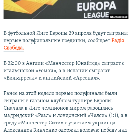
ПРИСОЕДИНЯЙТЕСЬ!
ПОБЕДИТЕЛЕЙ НЕ СУДЯТ?
КРЫМ.НЕПОКОРЕННЫЙ
ELIFBE
В футбольной Лиге Европы 29 апреля будут сыграны
УКРАИНСКАЯ ПРОБЛЕМА КРЫМА
первые полуфинальные поединки, сообщает
Радіо
Все сайты RFE/RL
Свобода.
В 22:00 в Англии «Манчестер Юнайтед» сыграет с
итальянской «Ромой», а в Испании сыграют
«Вильярреал» и английский «Арсенал».
Ранее на этой неделе первые полуфиналы были
сыграны в главном клубном турнире Европы.
Сначала в Лиге чемпионов миром разошлись
мадридский «Реал» и лондонский «Челси» (1:1), а в
среду «Манчестер Сити» с участием украинца
Александра Зинченко одержал волевую победу над