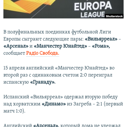
ПРИСОЕДИНЯЙТЕСЬ!
ПОБЕДИТЕЛЕЙ НЕ СУДЯТ?
КРЫМ.НЕПОКОРЕННЫЙ
ELIFBE
В полуфинальных поединках футбольной Лиги
УКРАИНСКАЯ ПРОБЛЕМА КРЫМА
Европы сыграют следующие пары:
«Вильярреал»
–
Все сайты RFE/RL
«Арсенал»
и
«Манчестер Юнайтед»
–
«Рома»,
сообщает
Радіо Свобода.
15 апреля английский «Манчестер Юнайтед» во
второй раз с одинаковым счетом 2:0 переиграл
испанскую
«Гранаду».
Испанский «Вильярреал» одержал вторую победу
над хорватским
«Динамо»
из Загреба – 2:1 (первый
матч 1:0).
Английский
«Арсенал»,
который дома не удержал