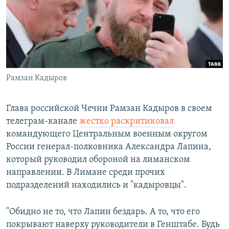
ПРИСОЕДИНЯЙТЕСЬ!
ПОБЕДИТЕЛЕЙ НЕ СУДЯТ?
КРЫМ.НЕПОКОРЕННЫЙ
ELIFBE
УКРАИНСКАЯ ПРОБЛЕМА КРЫМА
Все сайты RFE/RL
Рамзан Кадыров
Глава российской Чечни Рамзан Кадыров в своем
телеграм-канале
жестко раскритиковал
командующего Центральным военным округом
России генерал-полковника Александра Лапина,
который руководил обороной на лиманском
направлении. В Лимане среди прочих
подразделений находились и "кадыровцы".
"Обидно не то, что Лапин бездарь. А то, что его
покрывают наверху руководители в Генштабе. Будь