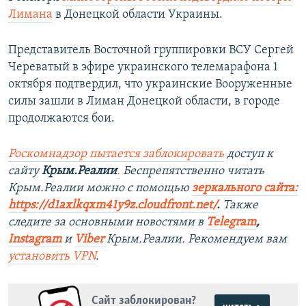
Лимана
в Донецкой области Украины.
Представитель Восточной группировки ВСУ Сергей
Череватый в эфире украинского телемарафона 1
октября подтвердил, что украинские Вооруженные
силы зашли в Лиман Донецкой области, в городе
продолжаются бои.
Роскомнадзор пытается заблокировать
доступ к
сайту
Крым.Реалии
.
Беспрепятственно читать
Крым.Реалии можно с помощью
зеркального сайта:
https://d1axlkqxm41y9z.cloudfront.net/
. ​
Также
следите за основными новостями в
Telegram
,
Instagram
и
Viber
Крым.Реалии. Рекомендуем вам
установить
VPN
.
Сайт заблокирован?