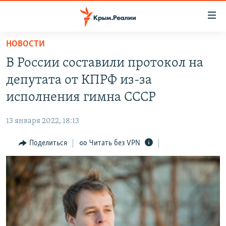
Доступность
ссылки
Вернуться
НОВОСТИ
к
НОВОСТИ
В России составили протокол на
основному
СПЕЦПРОЕКТЫ
содержанию
депутата от КПРФ из‑за
ВОДА
Вернутся
ГРУЗ 200
исполнения гимна СССР
к
ИСТОРИЯ
КАРТА ВОЕННЫХ ОБЪЕКТОВ КРЫМА
главной
13 января 2022, 18:13
ЕЩЕ
11 ЛЕТ ОККУПАЦИИ КРЫМА. 11 ИСТОРИЙ СОПРОТИВЛЕНИЯ
навигации
Вернутся
Поделиться
Читать без VPN
РАДІО СВОБОДА
ИНТЕРАКТИВ
к
КАК ОБОЙТИ БЛОКИРОВКУ
ИНФОГРАФИКА
поиску
ТЕЛЕПРОЕКТ КРЫМ.РЕАЛИИ
Українською
СОВЕТЫ ПРАВОЗАЩИТНИКОВ
Qırımtatar
ПРОПАВШИЕ БЕЗ ВЕСТИ