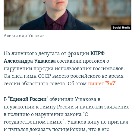
ПРИСОЕДИНЯЙТЕСЬ!
ПОБЕДИТЕЛЕЙ НЕ СУДЯТ?
КРЫМ.НЕПОКОРЕННЫЙ
ELIFBE
Александр Ушаков
УКРАИНСКАЯ ПРОБЛЕМА КРЫМА
Все сайты RFE/RL
На липецкого депутата от фракции
КПРФ
Александра Ушакова
составили протокол о
нарушении порядка использования госсимволов.
Он спел гимн СССР вместо российского во время
сессии областного совета. Об этом
пишет
"7×7
"
.
В
"Единой России"
обвинили Ушакова в
неуважении к гимну России и написали заявление
в полицию о нарушении закона "О
государственном гимне". Ушаков вину не признал
и пытался доказать полицейским, что в его