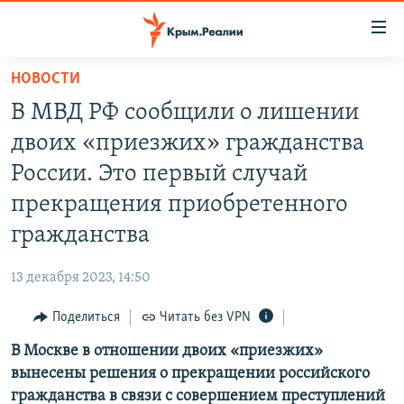
Доступность
ссылки
Вернуться
НОВОСТИ
к
НОВОСТИ
В МВД РФ сообщили о лишении
основному
СПЕЦПРОЕКТЫ
содержанию
двоих «приезжих» гражданства
ВОДА
Вернутся
ГРУЗ 200
России. Это первый случай
к
ИСТОРИЯ
КАРТА ВОЕННЫХ ОБЪЕКТОВ КРЫМА
прекращения приобретенного
главной
ЕЩЕ
11 ЛЕТ ОККУПАЦИИ КРЫМА. 11 ИСТОРИЙ СОПРОТИВЛЕНИЯ
навигации
гражданства
Вернутся
РАДІО СВОБОДА
ИНТЕРАКТИВ
к
13 декабря 2023, 14:50
КАК ОБОЙТИ БЛОКИРОВКУ
ИНФОГРАФИКА
поиску
Поделиться
Читать без VPN
ТЕЛЕПРОЕКТ КРЫМ.РЕАЛИИ
Українською
В Москве в отношении двоих «приезжих»
СОВЕТЫ ПРАВОЗАЩИТНИКОВ
Qırımtatar
вынесены решения о прекращении российского
ПРОПАВШИЕ БЕЗ ВЕСТИ
гражданства в связи с совершением преступлений