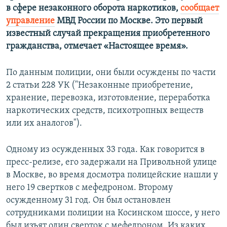
в сфере незаконного оборота наркотиков,
сообщает
ПРИСОЕДИНЯЙТЕСЬ!
ПОБЕДИТЕЛЕЙ НЕ СУДЯТ?
управление
МВД России по Москве. Это первый
КРЫМ.НЕПОКОРЕННЫЙ
известный случай прекращения приобретенного
гражданства, отмечает «Настоящее время».
ELIFBE
УКРАИНСКАЯ ПРОБЛЕМА КРЫМА
По данным полиции, они были осуждены по части
Все сайты RFE/RL
2 статьи 228 УК ("Незаконные приобретение,
хранение, перевозка, изготовление, переработка
наркотических средств, психотропных веществ
или их аналогов").
Одному из осужденных 33 года. Как говорится в
пресс-релизе, его задержали на Привольной улице
в Москве, во время досмотра полицейские нашли у
него 19 свертков с мефедроном. Второму
осужденному 31 год. Он был остановлен
сотрудниками полиции на Косинском шоссе, у него
был изъят один сверток с мефедроном. Из каких