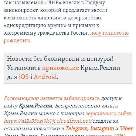
так называемой «ЛНР» внесли в Госдуму
законопроект, который предлагает ввести
возможность лишения за дезертирство,
«дискредитацию армии» и призывы к
экстремизму гражданства России,
полученного по
рождению.
Новости без блокировки и цензуры!
Установить
приложение
Крым.Реалии
для
iOS
і
Android
.
Роскомнадзор пытается заблокировать
доступ к
сайту
Крым.Реалии
. Беспрепятственно читать
Крым.Реалии можно с помощью
зеркального сайта:
https://d12s35ozj9k0jj.cloudfront.net/
следите за
основными новостями в
Telegram
,
Instagram
и
Viber