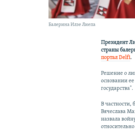
Балерина Илзе Лиепа
Президент Ли
страны балер
портал Delfi
.
Решение о ли
основании ее
государства".
В частности,
Вячеслава М
назвала войн
относительно