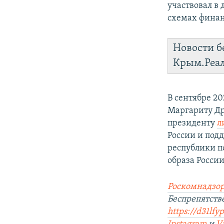
участвовал в
схемах финан
Новости б
Крым.Реа
В сентябре 2
Маргариту Др
президенту
л
России и под
республики п
образа России
Роскомнадзор
Беспрепятст
https://d31lfy