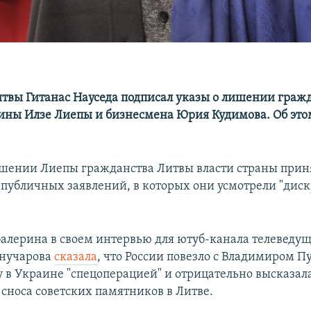
твы Гитанас Науседа подписал указы о лишении граж
ины Илзе Лиепы и бизнесмена Юрия Кудимова. Об эт
шении Лиепы гражданства Литвы власти страны прин
 публичных заявлений, в которых они усмотрели "дис
 балерина в своем интервью для ютуб-канала телеведу
анучарова
сказала
, что России повезло с Владимиром 
у в Украине "спецоперацией" и отрицательно высказал
 сноса советских памятников в Литве.