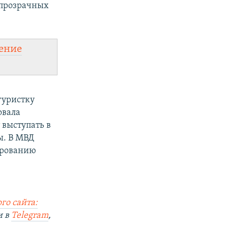
епрозрачных
ение
гуристку
овала
 выступать в
ы. В МВД
ированию
го сайта:
и в
Telegram
,