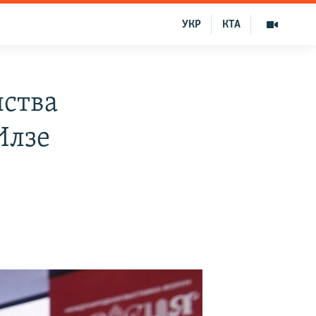
УКР
КТА
ства
Илзе