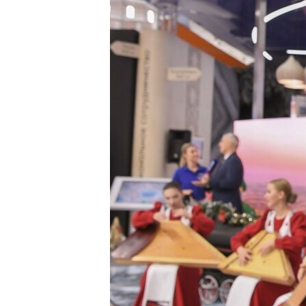
ПОБЕДИТЕЛЕЙ НЕ СУДЯТ?
КРЫМ.НЕПОКОРЕННЫЙ
ELIFBE
УКРАИНСКАЯ ПРОБЛЕМА КРЫМА