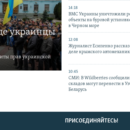
14:18
ВМС Украины уничтожили р
объекты на буровой установ
в Черном море
где украинцы
12:08
Журналист Есипенко рассказ
деле крымского автомехани
щиты прав украинской
10:45
СМИ: В Wildberries сообщили,
складов могут перенести в У
Беларусь
ПРИСОЕДИНЯЙТЕСЬ!