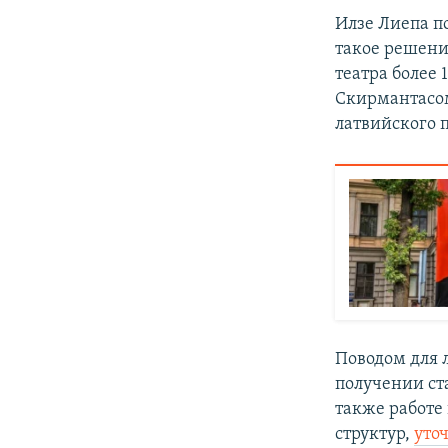
Илзе Лиепа п
такое решение
театра более 
Скирмантасом
латвийского 
Поводом для 
получении ст
также работе
структур,
уто