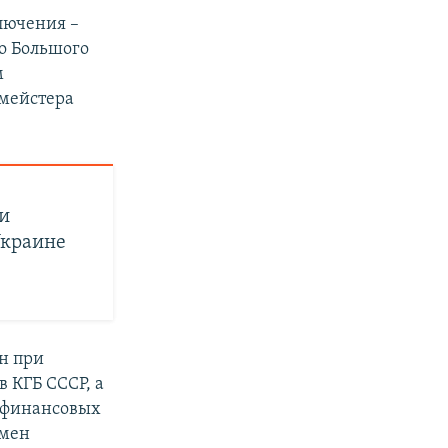
лючения –
го Большого
м
тмейстера
ии
Украине
н при
 КГБ СССР, а
х финансовых
смен