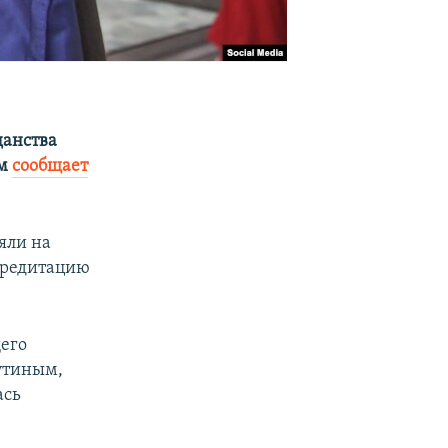
данства
ом
сообщает
яли на
кредитацию
щего
Путиным,
ась