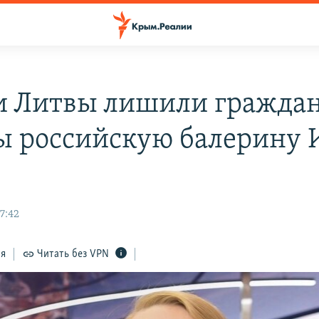
и Литвы лишили граждан
ы российскую балерину 
у
7:42
ся
Читать без VPN