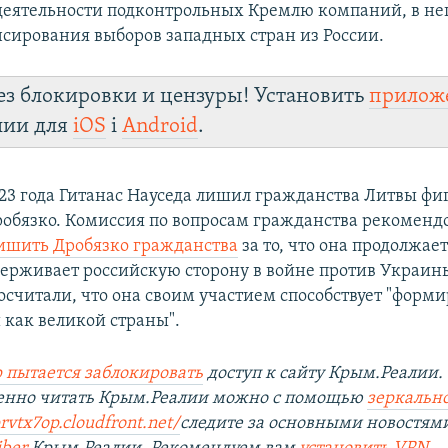
 деятельности подконтрольных Кремлю компаний, в н
сирования выборов западных стран из России.
ез блокировки и цензуры! Установить
прилож
лии для
iOS
і
Android
.
023 года Гитанас Науседа лишил гражданства Литвы фи
обязко. Комиссия по вопросам гражданства рекоменд
ишить Дробязко гражданства
за то, что она продолжает
держивает российскую сторону в войне против Украин
осчитали, что она своим участием способствует "форм
 как великой страны".
 пытается заблокировать
доступ к сайту Крым.Реалии.
венно читать Крым.Реалии можно с помощью
зеркально
prvtx7op.cloudfront.net/
следите за основными новостям