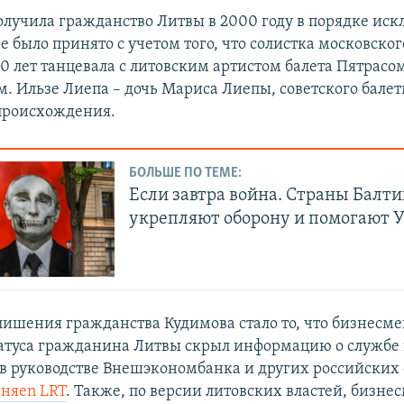
олучила гражданство Литвы в 2000 году в порядке иск
 было принято с учетом того, что солистка московско
10 лет танцевала с литовским артистом балета Пятрасо
. Ильзе Лиепа – дочь Мариса Лиепы, советского бале
происхождения.
БОЛЬШЕ ПО ТЕМЕ:
Если завтра война. Страны Балт
укрепляют оборону и помогают 
лишения гражданства Кудимова стало то, что бизнесме
атуса гражданина Литвы скрыл информацию о службе в
 в руководстве Внешэкономбанка и других российски
чняеn LRT
. Также, по версии литовских властей, бизне