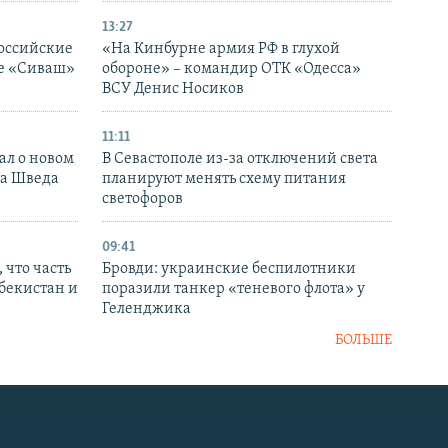
13:27
оссийские
«На Кинбурне армия РФ в глухой
ке «Сиваш»
обороне» – командир ОТК «Одесса»
ВСУ Денис Носиков
11:11
ал о новом
В Севастополе из-за отключений света
ка Шведа
планируют менять схему питания
светофоров
09:41
 что часть
Бровди: украинские беспилотники
збекистан и
поразили танкер «теневого флота» у
Геленджика
БОЛЬШЕ