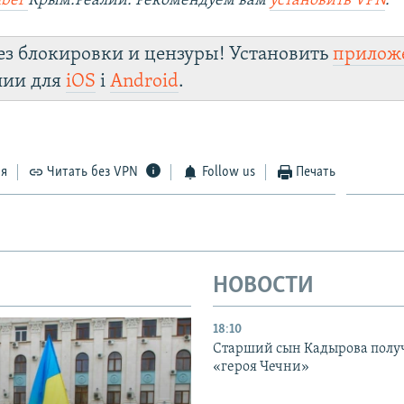
iber
Крым.Реалии. Рекомендуем вам
установить VPN
.
ез блокировки и цензуры! Установить
прилож
лии для
iOS
і
Android
.
ся
Читать без VPN
Follow us
Печать
НОВОСТИ
18:10
Старший сын Кадырова полу
«героя Чечни»