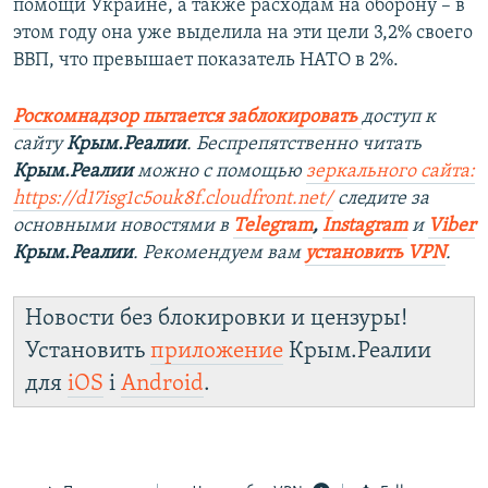
помощи Украине, а также расходам на оборону – в
этом году она уже выделила на эти цели 3,2% своего
ВВП, что превышает показатель НАТО в 2%.
Роскомнадзор пытается заблокировать
доступ к
сайту
Крым.Реалии
. Беспрепятственно читать
Крым.Реалии
можно с помощью
зеркального сайта:
https://d17isg1c5ouk8f.cloudfront.net/
следите за
основными новостями в
Telegram
,
Instagram
и
Viber
Крым.Реалии
. Рекомендуем вам
установить VPN
.
Новости без блокировки и цензуры!
Установить
приложение
Крым.Реалии
для
iOS
і
Android
.