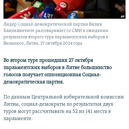
ПРИСОЕДИНЯЙТЕСЬ!
ПОБЕДИТЕЛЕЙ НЕ СУДЯТ?
КРЫМ.НЕПОКОРЕННЫЙ
Лидер Социал-демократической партии Вилия
ELIFBE
Блинкявичюте разговаривает со СМИ в ожидании
УКРАИНСКАЯ ПРОБЛЕМА КРЫМА
результатов второго тура парламентских выборов в
Вильнюсе, Литва, 27 октября 2024 года
Все сайты RFE/RL
Во втором туре прошедших 27 октября
парламентских выборов в Литве большинство
голосов получает оппозиционная Социал-
демократическая партия.
По данным Центральной избирательной комиссии
Литвы, социал-демократы по результатам двух
туров могут рассчитывать на 52 из 141 места в
парламенте.