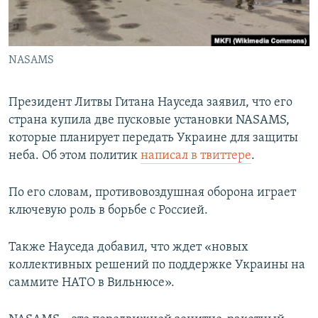
ПРИСОЕДИНЯЙТЕСЬ!
ПОБЕДИТЕЛЕЙ НЕ СУДЯТ?
КРЫМ.НЕПОКОРЕННЫЙ
NASAMS
ELIFBE
УКРАИНСКАЯ ПРОБЛЕМА КРЫМА
Президент Литвы Гитана Науседа заявил, что его
Все сайты RFE/RL
страна купила две пусковые установки NASAMS,
которые планирует передать Украине для защиты
неба. Об этом политик
написал в твиттере
.
По его словам, противовоздушная оборона играет
ключевую роль в борьбе с Россией.
Также Науседа добавил, что ждет «новых
коллективных решений по поддержке Украины на
саммите НАТО в Вильнюсе».