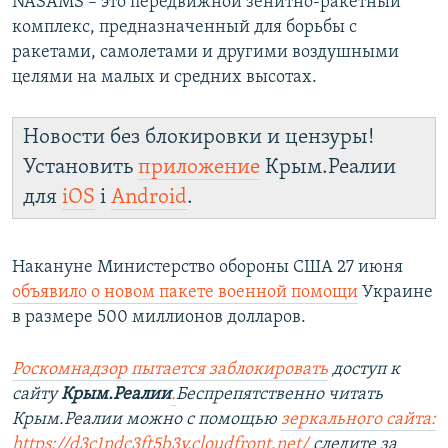
NASAMS – это передвижной зенитно-ракетный
комплекс, предназначенный для борьбы с
ракетами, самолетами и другими воздушными
целями на малых и средних высотах.
Новости без блокировки и цензуры!
Установить
приложение
Крым.Реалии
для
iOS
і
Android
.
Накануне Министерство обороны США 27 июня
объявило о новом пакете военной помощи
Украине
в размере 500 миллионов долларов.
Роскомнадзор пытается заблокировать
доступ к
сайту
Крым.Реалии
.
Беспрепятственно читать
Крым.Реалии можно с помощью
зеркального сайта:
https://d3c1ndc3ft5b3y.cloudfront.net/
следите за