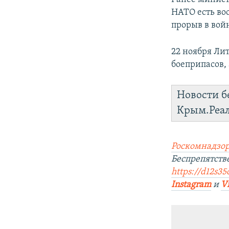
НАТО есть во
прорыв в вой
22 ноября Ли
боеприпасов,
Новости б
Крым.Реа
Роскомнадзор
Беспрепятст
https://d12s35
Instagram
и
V