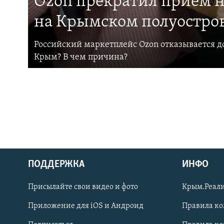
Ozon прекратил прием н
на Крымском полуостро
Российский маркетплейс Ozon отказывается до
Крым? В чем причина?
ПОДДЕРЖКА
ИНФО
Українською
Присылайте свои видео и фото
Крым.Реали
Qırımtatar
Приложение для iOS и Андроид
Правила к