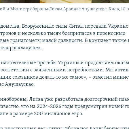
й и Министр обороны Литвы Арвидас Анушаускас. Киев, 10 н
домства, Вооруженные силы Литвы передали Украине
тронов и несколько тысяч боеприпасов в переносные
вые гранатометы малой дальности. В комплект также 
ных раскладушек.
настоятельные просьбы Украины и продолжаем оказы
соответствии с заявленными потребностями. Мы актив
ших союзников делать то же самое», – отметил минис
с Анушаускас.
нобороны, Литва уже разработала долгосрочный пла
известно, что на 2024-2026 годы предусмотрен новый 
не в размере 200 миллионов евро.
р иностранных дел Литвы Габриелюс Ландсбергис отме