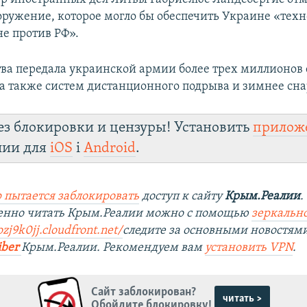
оружение, которое могло бы обеспечить Украине «тех
не против РФ».
тва передала украинской армии более трех миллионов
 а также систем дистанционного подрыва и зимнее сн
ез блокировки и цензуры! Установить
прилож
лии для
iOS
і
Android
.
 пытается заблокировать
доступ к сайту
Крым.Реалии
.
венно читать Крым.Реалии можно с помощью
зеркально
ozj9k0jj.cloudfront.net/
следите за основными новостям
iber
Крым.Реалии. Рекомендуем вам
установить VPN
.
Сайт заблокирован?
читать >
Обойдите блокировку!