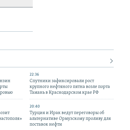
22:36
ензин
Спутники зафиксировали рост
ерты
крупного нефтяного пятна возле порта
оровью
Тамань в Краснодарском крае РФ
20:40
розит
Турция и Ирак ведут переговоры об
вастополя»
альтернативе Ормузскому проливу для
поставок нефти