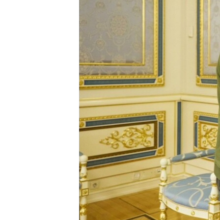
ПОБЕДИТЕЛЕЙ НЕ СУДЯТ?
КРЫМ.НЕПОКОРЕННЫЙ
ELIFBE
УКРАИНСКАЯ ПРОБЛЕМА КРЫМА