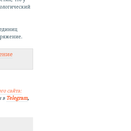
нологический
 единиц
аряжение.
ение
го сайта:
и в
Telegram
,