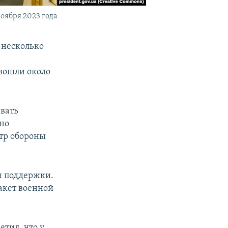
оября 2023 года
 несколько
вошли около
вать
но
тр обороны
н поддержки.
пакет военной
тил, что у