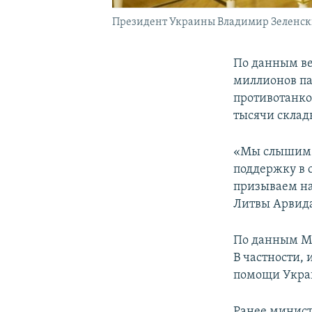
Президент Украины Владимир Зеленски
По данным ве
миллионов па
противотанко
тысячи склад
«Мы слышим 
поддержку в 
призываем на
Литвы Арвида
По данным Ми
В частности, 
помощи Украи
Ранее минист