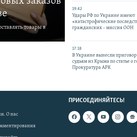
овых заказов
19:42
ве
Удары РФ по Украине имеют
«катастрофические последст
ставлять товары в
гражданских – миссия ООН
17:18
В Украине вынесли приговор
судьям из Крыма по статье о 
Прокуратура АРК
ПРИСОЕДИНЯЙТЕСЬ!
и. О нас
омментирования