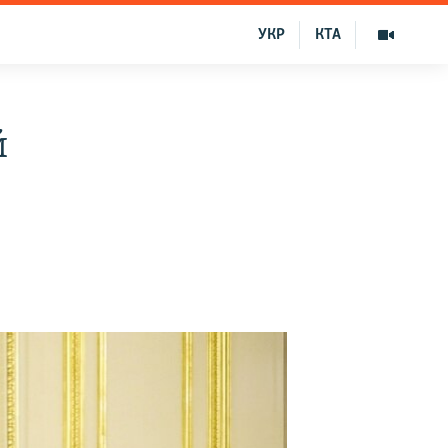
УКР
КТА
й