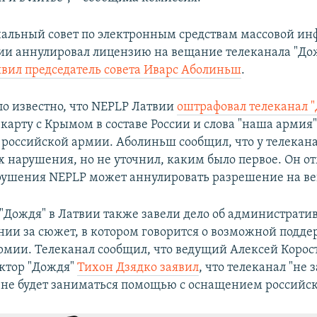
альный совет по электронным средствам массовой и
ии аннулировал лицензию на вещание телеканала "Дож
явил председатель совета Иварс Аболиньш
.
ло известно, что NEPLP Латвии
оштрафовал телеканал 
 карту с Крымом в составе России и слова "наша армия"
российской армии. Аболиньш сообщил, что у телекана
 нарушения, но не уточнил, каким было первое. Он отм
рушения NEPLP может аннулировать разрешение на в
"Дождя" в Латвии также завели дело об администрати
ии за сюжет, в котором говорится о возможной подд
рмии. Телеканал сообщил, что ведущий Алексей Корост
ктор "Дождя"
Тихон Дзядко заявил
, что телеканал "не 
 не будет заниматься помощью с оснащением российс