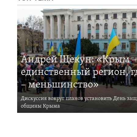
Андрей Щекун: «Крым –
единственный регион, 
– меньшинство»
Дискуссия вокруг планов установить День за
общины Крыма