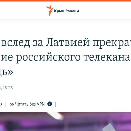
 вслед за Латвией прекра
ие российского телекана
дь»
, 15:25
ся
Читать без VPN