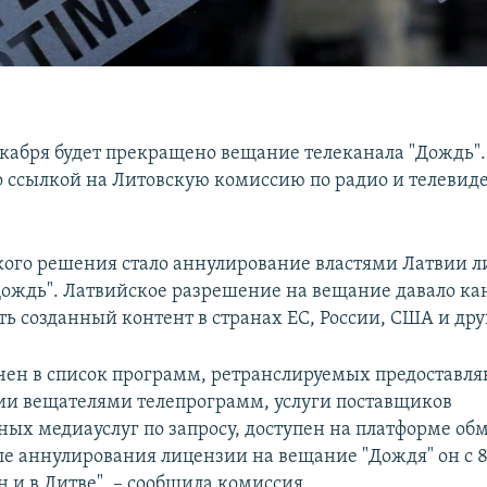
декабря будет прекращено вещание телеканала "Дождь".
о ссылкой на Литовскую комиссию по радио и телеви
ого решения стало аннулирование властями Латвии 
Дождь". Латвийское разрешение на вещание давало ка
ть созданный контент в странах ЕС, России, США и дру
чен в список программ, ретранслируемых предостав
вии вещателями телепрограмм, услуги поставщиков
ных медиауслуг по запросу, доступен на платформе об
ле аннулирования лицензии на вещание "Дождя" он с 8
н и в Литве", – сообщила комиссия.