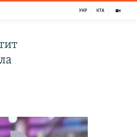
УКР
КТА
тит
ла