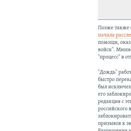
Позже также 
начала рассл
помощи, оказ
войск". Мини
"процесс" в 
"Дождь" работ
быстро перек
был исключен
его заблокиро
редакция с эт
российского 
заблокироват
призывов к э
Разрешение н