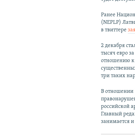
Ранее Национ
(NEPLP) Латв
в твиттере
за
2 декабря ста
тысяч евро за
отношению к 
существенных
три таких на
В отношении 
правонарушен
российской а
Главный реда
занимается и