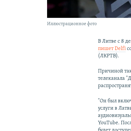
Иллюстрационное фото
В Литве с 8 
пишет Delfi
c
(ЛКРТВ).
Причиной так
телеканала "
распространя
"Он был вклю
услуги в Лат
аудиовизуаль
YouTube. Пос
будет доступе