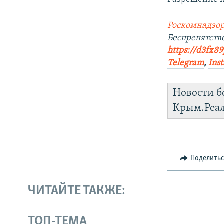
Роскомнадзор
Беспрепятст
https://d3fx8
Telegram
,
Ins
Новости б
Крым.Реа
Поделить
ЧИТАЙТЕ ТАКЖЕ:
ТОП-ТЕМА