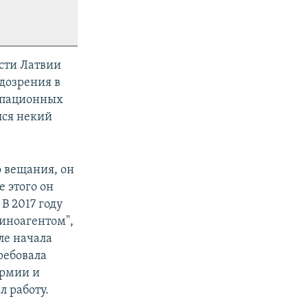
ости Латвии
дозрения в
упационных
лся некий
о вещания, он
 этого он
В 2017 году
"иноагентом",
сле начала
ребовала
армии и
л работу.