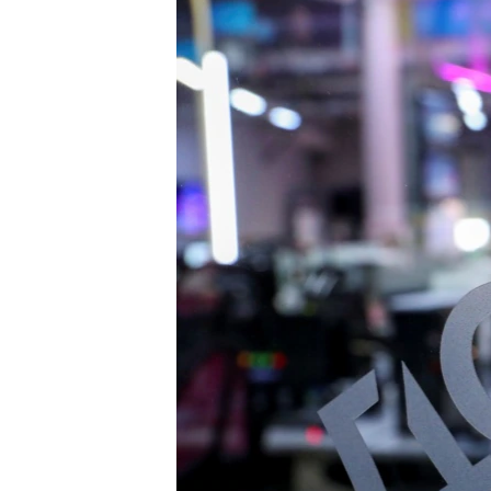
ПОБЕДИТЕЛЕЙ НЕ СУДЯТ?
КРЫМ.НЕПОКОРЕННЫЙ
ELIFBE
УКРАИНСКАЯ ПРОБЛЕМА КРЫМА