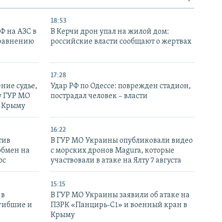
18:53
РФ на АЗС в
В Керчи дрон упал на жилой дом:
сравнению
российские власти сообщают о жертвах
17:28
ние судье,
Удар РФ по Одессе: поврежден стадион,
у ГУР МО
пострадал человек – власти
в Крыму
16:22
тив
В ГУР МО Украины опубликовали видео
обмен на
с морских дронов Magura, которые
ос
участвовали в атаке на Ялту 7 августа
15:15
 в
В ГУР МО Украины заявили об атаке на
огибшие и
ПЗРК «Панцирь-С1» и военный кран в
Крыму