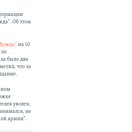
нформации
дь". Об этом
"Дождь"
на 10
 по
ла было два
етил, что за
ещание.
вном
ержке
елев уволен.
занимался, не
кой армии".