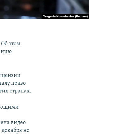
 Об этом
дению
лицензии
налу право
гих странах.
ляющими
мена видео
 декабря не