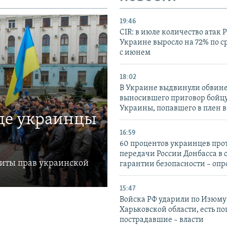
19:46
CIR: в июле количество атак 
Украине выросло на 72% по 
с июнем
18:02
В Украине выдвинули обвине
выносившего приговор бойц
Украины, попавшего в плен 
где украинцы
16:59
60 процентов украинцев про
передачи России Донбасса в 
щиты прав украинской
гарантии безопасности – опр
15:47
Войска РФ ударили по Изюму
Харьковской области, есть п
пострадавшие – власти