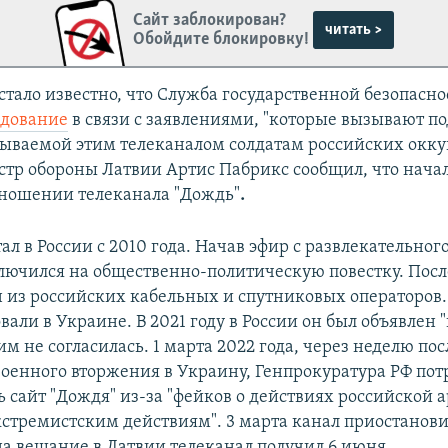
Сайт заблокирован?
читать >
Обойдите блокировку!
стало известно, что Служба государственной безопасн
едование
в связи с заявлениями, "которые вызывают по
ываемой этим телеканалом солдатам российских окк
стр обороны Латвии Артис Пабрикс сообщил, что нача
отношении телеканала "Дождь"
.
ал в России с 2010 года. Начав эфир с развлекательног
лючился на общественно-политическую повестку. После
 из российских кабельных и спутниковых операторов. 
вали в Украине. В 2021 году в России он был объявлен 
им не согласилась. 1 марта 2022 года, через неделю по
военного вторжения в Украину, Генпрокуратура РФ пот
ь сайт "Дождя" из-за "фейков о действиях российской 
кстремистским действиям". 3 марта канал приостанови
а вещание в Латвии телеканал получил 6 июня.