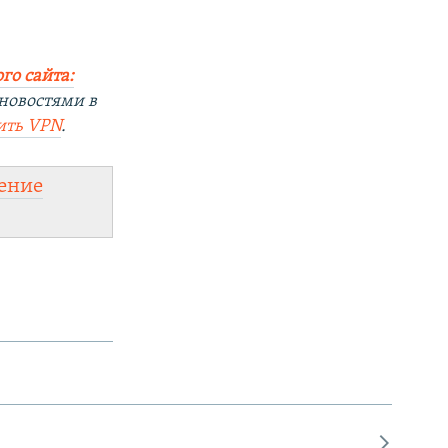
го сайта:
новостями в
ить
VPN
.
ение