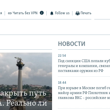
ся
Читать без VPN
Follow us
Печать
НОВОСТИ
22:54
Под санкции США попали ку
генералы и компании, связа
поставками оружия из РФ
18:44
При взрыве в Москве погиб г
закрыть путь
майор армии РФ Плохотнюк и
главкома ВКС – российские 
. Реально ли