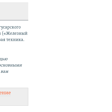
гусарского
as («Железный
вая техника.
ощью
 основными
 вам
ение