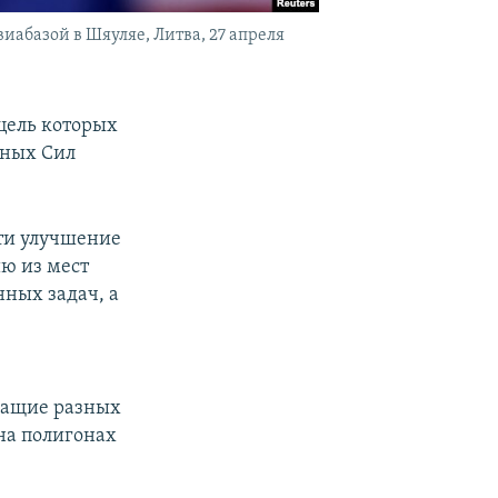
иабазой в Шяуляе, Литва, 27 апреля
цель которых
нных Сил
сти улучшение
ю из мест
ных задач, а
жащие разных
на полигонах