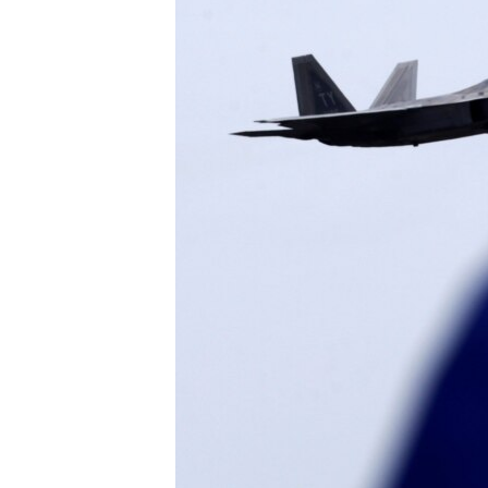
ПОБЕДИТЕЛЕЙ НЕ СУДЯТ?
КРЫМ.НЕПОКОРЕННЫЙ
ELIFBE
УКРАИНСКАЯ ПРОБЛЕМА КРЫМА