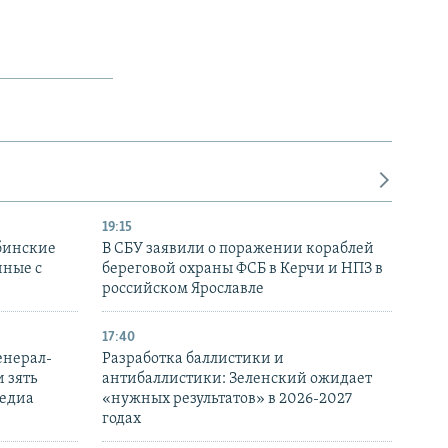
19:15
бинские
В СБУ заявили о поражении кораблей
нные с
береговой охраны ФСБ в Керчи и НПЗ в
российском Ярославле
17:40
енерал-
Разработка баллистики и
 зять
антибаллистики: Зеленский ожидает
медиа
«нужных результатов» в 2026-2027
годах