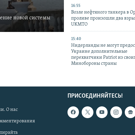
16:55
Возле нефтяного танкера в 
ление новой системы
проливе произошли два взры
UKMTO
15:40
Нидерланды не могут предос
Украине дополнительные
перехватчики Patriot из своих
Минобороны страны
ПРИСОЕДИНЯЙТЕСЬ!
и. О нас
омментирования
опирайта