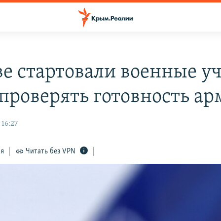
ве стартовали военные у
 проверять готовность а
 16:27
ся
Читать без VPN