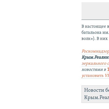
В настоящее 
батальона им
волк»). В ни
Роскомнадзор
Крым.Реалии
зеркального с
новостями в
установить V
Новости б
Крым.Реа