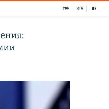
УКР
КТА
чения:
рмии