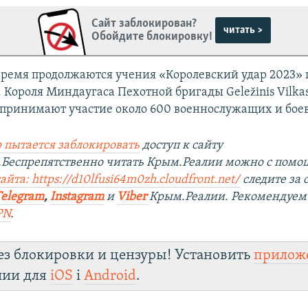
Сайт заблокирован?
читать >
Обойдите блокировку!
время продолжаются учения «Королевский удар 2023» 
. Короля Миндаугаса Пехотной бригады Geležinis Vilk
х принимают участие около 600 военнослужащих и бое
 пытается заблокировать
доступ к сайту
.Беспрепятственно читать Крым.Реалии можно с пом
айта: https://d10lfusi64m0zh.cloudfront.net/
следите за
Telegram
,
Instagram
и
Viber
Крым.Реалии. Рекомендуем
PN
.
ез блокировки и цензуры! Установить
прилож
лии для
iOS
і
Android
.