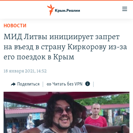
Доступность
ссылки
Вернуться
НОВОСТИ
к
НОВОСТИ
МИД Литвы инициирует запрет
основному
СПЕЦПРОЕКТЫ
содержанию
на въезд в страну Киркорову из-за
ВОДА
Вернутся
ГРУЗ 200
его поездок в Крым
к
ИСТОРИЯ
КАРТА ВОЕННЫХ ОБЪЕКТОВ КРЫМА
главной
18 января 2021, 14:52
ЕЩЕ
11 ЛЕТ ОККУПАЦИИ КРЫМА. 11 ИСТОРИЙ СОПРОТИВЛЕНИЯ
навигации
Вернутся
Поделиться
Читать без VPN
РАДІО СВОБОДА
ИНТЕРАКТИВ
к
КАК ОБОЙТИ БЛОКИРОВКУ
ИНФОГРАФИКА
поиску
ТЕЛЕПРОЕКТ КРЫМ.РЕАЛИИ
Українською
СОВЕТЫ ПРАВОЗАЩИТНИКОВ
Qırımtatar
ПРОПАВШИЕ БЕЗ ВЕСТИ