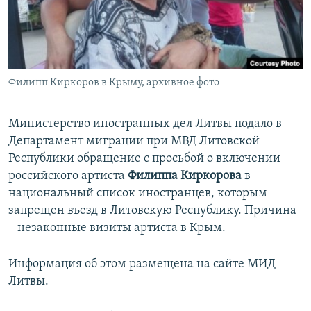
ПРИСОЕДИНЯЙТЕСЬ!
ПОБЕДИТЕЛЕЙ НЕ СУДЯТ?
КРЫМ.НЕПОКОРЕННЫЙ
ELIFBE
Филипп Киркоров в Крыму, архивное фото
УКРАИНСКАЯ ПРОБЛЕМА КРЫМА
Все сайты RFE/RL
Министерство иностранных дел Литвы подало в
Департамент миграции при МВД Литовской
Республики обращение с просьбой о включении
российского артиста
Филиппа Киркорова
в
национальный список иностранцев, которым
запрещен въезд в Литовскую Республику. Причина
– незаконные визиты артиста в Крым.
Информация об этом размещена на сайте МИД
Литвы.