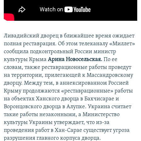
ПРИСОЕДИНЯЙТЕСЬ!
ПОБЕДИТЕЛЕЙ НЕ СУДЯТ?
КРЫМ.НЕПОКОРЕННЫЙ
ELIFBE
Ливадийский дворец в ближайшее время ожидает
УКРАИНСКАЯ ПРОБЛЕМА КРЫМА
полная реставрация. Об этом телеканалу «Миллет»
Все сайты RFE/RL
сообщила подконтрольный России министр
культуры Крыма
Арина Новосельская.
По ее
словам, также реставрационные работы проведут
на территории, прилегающей к Массандровскому
дворцу. Между тем, в аннексированном Россией
Крыму продолжаются «реставрационные» работы
на объектах Ханского дворца в Бахчисарае и
Воронцовского дворца в Алупке. Украина считает
такие работы незаконными, а Министерство
культуры Украины утверждает, что из-за
проведения работ в Хан-Сарае существует угроза
разрушения главного корпуса дворца.