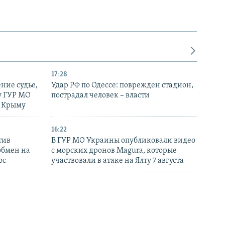
17:28
ние судье,
Удар РФ по Одессе: поврежден стадион,
у ГУР МО
пострадал человек – власти
в Крыму
16:22
тив
В ГУР МО Украины опубликовали видео
обмен на
с морских дронов Magura, которые
ос
участвовали в атаке на Ялту 7 августа
15:15
 в
В ГУР МО Украины заявили об атаке на
огибшие и
ПЗРК «Панцирь-С1» и военный кран в
Крыму