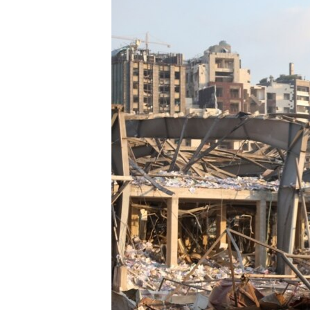
ПОБЕДИТЕЛЕЙ НЕ СУДЯТ?
КРЫМ.НЕПОКОРЕННЫЙ
ELIFBE
УКРАИНСКАЯ ПРОБЛЕМА КРЫМА