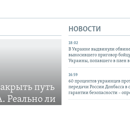
НОВОСТИ
18:02
В Украине выдвинули обвине
выносившего приговор бойц
Украины, попавшего в плен 
16:59
60 процентов украинцев про
закрыть путь
передачи России Донбасса в 
гарантии безопасности – опр
. Реально ли
15:47
Войска РФ ударили по Изюму
Харьковской области, есть п
ление новой системы
пострадавшие – власти