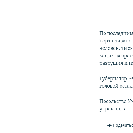
По последним
порта ливанс
человек, тыс
может возраст
разрушил и п
Губернатор Б
головой остал
Посольство У
украинцах.
Поделить