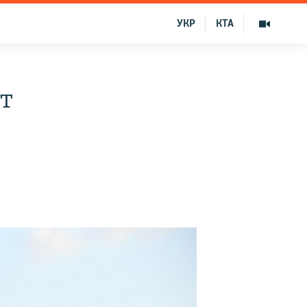
УКР
КТА
т