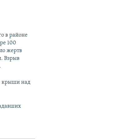
о в районе
ре 100
ло жертв
и. Взрыв
.
ез крыши над
радавших