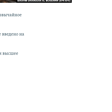
езвычайное
 введено на
ти высшее