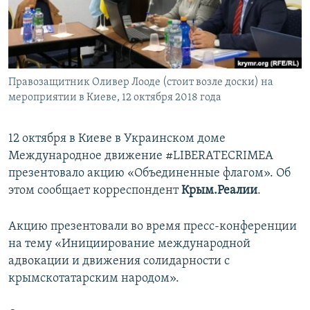
ПРИСОЕДИНЯЙТЕСЬ!
ПОБЕДИТЕЛЕЙ НЕ СУДЯТ?
КРЫМ.НЕПОКОРЕННЫЙ
ELIFBE
Правозащитник Оливер Лооде (стоит возле доски) на
УКРАИНСКАЯ ПРОБЛЕМА КРЫМА
мероприятии в Киеве, 12 октября 2018 года
Все сайты RFE/RL
12 октября в Киеве в Украинском доме
Международное движение #LIBERATECRIMEA
презентовало акцию «Объединенные флагом». Об
этом сообщает корреспондент
Крым.Реалии
.
Акцию презентовали во время пресс-конференции
на тему «Инициирование международной
адвокации и движения солидарности с
крымскотатарским народом».