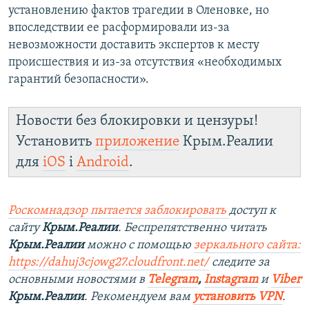
установлению фактов трагедии в Оленовке, но
впоследствии ее расформировали из-за
невозможности доставить экспертов к месту
происшествия и из-за отсутствия «необходимых
гарантий безопасности».
Новости без блокировки и цензуры!
Установить
приложение
Крым.Реалии
для
iOS
і
Android
.
Роскомнадзор пытается заблокировать
доступ к
сайту
Крым.Реалии
. Беспрепятственно читать
Крым.Реалии
можно с помощью
зеркального сайта:
https://dahuj3cjowg27.cloudfront.net/
следите за
основными новостями в
Telegram
,
Instagram
и
Viber
Крым.Реалии
. Рекомендуем вам
установить VPN
.