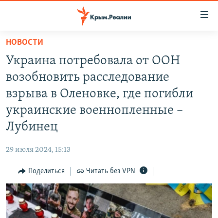
Доступность
ссылки
Вернуться
НОВОСТИ
к
НОВОСТИ
Украина потребовала от ООН
основному
СПЕЦПРОЕКТЫ
содержанию
возобновить расследование
ВОДА
Вернутся
ГРУЗ 200
взрыва в Оленовке, где погибли
к
ИСТОРИЯ
КАРТА ВОЕННЫХ ОБЪЕКТОВ КРЫМА
украинские военнопленные –
главной
ЕЩЕ
11 ЛЕТ ОККУПАЦИИ КРЫМА. 11 ИСТОРИЙ СОПРОТИВЛЕНИЯ
навигации
Лубинец
Вернутся
РАДІО СВОБОДА
ИНТЕРАКТИВ
к
29 июля 2024, 15:13
КАК ОБОЙТИ БЛОКИРОВКУ
ИНФОГРАФИКА
поиску
Поделиться
Читать без VPN
ТЕЛЕПРОЕКТ КРЫМ.РЕАЛИИ
Українською
СОВЕТЫ ПРАВОЗАЩИТНИКОВ
Qırımtatar
ПРОПАВШИЕ БЕЗ ВЕСТИ