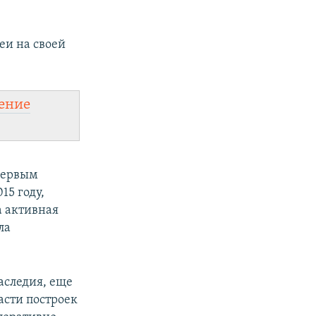
еи на своей
ение
первым
15 году,
а активная
ла
аследия, еще
асти построек