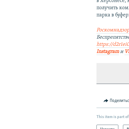
в Херсонесе,
получить ком
парка в буфер
Роскомнадзор
Беспрепятств
https://d2r1ei
Instagram
и
V
Поделить
This item is part of