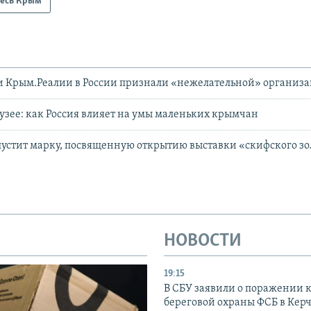
есь Крым
и Крым.Реалии в России признали «нежелательной» организ
узее: как Россия влияет на умы маленьких крымчан
устит марку, посвященную открытию выставки «скифского зо
НОВОСТИ
19:15
В СБУ заявили о поражении 
береговой охраны ФСБ в Керч