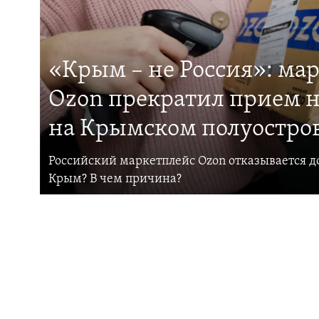
«Крым – не Россия»: ма
Ozon прекратил прием н
на Крымском полуостро
Российский маркетплейс Ozon отказывается до
Крым? В чем причина?