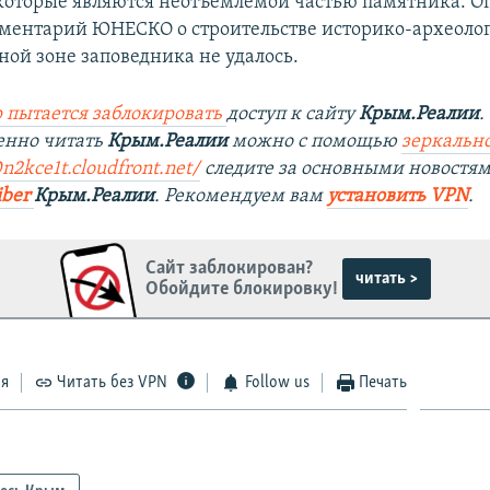
 которые являются неотъемлемой частью памятника. О
ментарий ЮНЕСКО о строительстве историко-археоло
ной зоне заповедника не удалось.
 пытается заблокировать
доступ к сайту
Крым.Реалии
.
енно читать
Крым.Реалии
можно с помощью
зеркально
0n2kce1t.cloudfront.net/
следите за основными новостя
iber
Крым.Реалии
. Рекомендуем вам
установить VPN
.
Сайт заблокирован?
читать >
Обойдите блокировку!
ся
Читать без VPN
Follow us
Печать