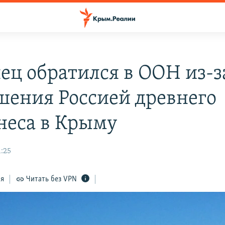
ец обратился в ООН из-з
шения Россией древнего
неса в Крыму
1:25
ся
Читать без VPN