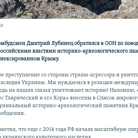
да
мбудсмен Дмитрий Лубинец обратился в ООН по пово
оссийскими властями историко-археологического па
ннексированном Крыму.
ое преступление со стороны страны-агрессора и унич
наследия Украины. Мы нуждаемся в реакции междуна
ведь на наших глазах уничтожают историю! Напомню,
ес Таврический и его Хора» внесены в Список мировог
уникальный историко-археологический памятник Кры
сообщении.
метил, что еще с 2014 года РФ начала масштабную оп
украинского культурного наследия.