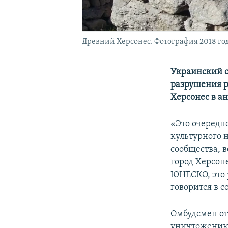
Древний Херсонес. Фотография 2018 го
Украинский о
разрушения р
Херсонес в а
«Это очередн
культурного 
сообщества, 
город Херсон
ЮНЕСКО, это 
говорится в 
Омбудсмен от
уничтожению 