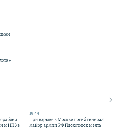
ацией
лота»
18:44
кораблей
При взрыве в Москве погиб генерал-
и и НПЗ в
майор армии РФ Плохотнюк и зять