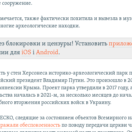
 сооружение.
тмечается, также фактически похитила и вывезла в муз
ногие археологические находки.
ез блокировки и цензуры! Установить
прилож
лии для
iOS
і
Android
.
ть у стен Херсонеса историко-археологический парк 
ийский президент Владимир Путин. Это произошло в 20
аннексии Крыма. Проект парка утвердили в 2017 году, 
ьства началась в 2021-м, за несколько месяцев до нача
ного вторжения российских войск в Украину.
СКО, следящие за состоянием объектов Всемирного н
ражали обеспокоенность
по поводу передачи церкви ч