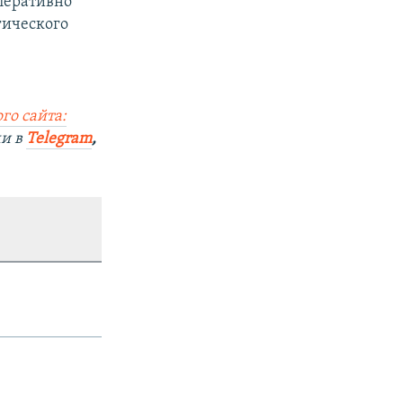
перативно
гического
го сайта:
ми в
Telegram
,