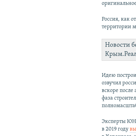
оригинальное
Россия, как о
территории м
Новости б
Крым.Реа
Идею построи
озвучил росс
вскоре после 
фаза строител
полномасштаб
Эксперты ЮНЕ
в 2019 году
вы