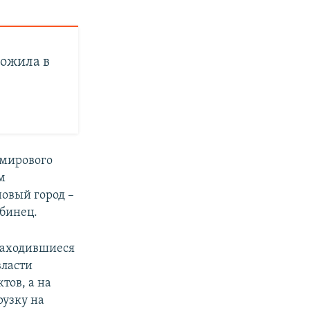
тожила в
 мирового
м
новый город –
бинец.
находившиеся
власти
тов, а на
рузку на