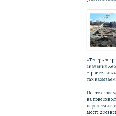
«Теперь же р
значения Хер
строительным
так называем
По его слова
на поверхнос
перенесли и 
месте древне