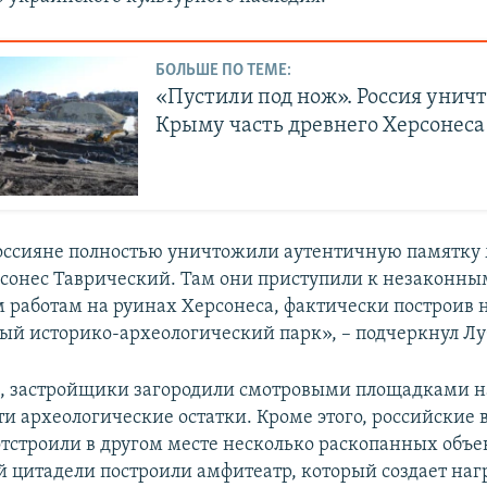
БОЛЬШЕ ПО ТЕМЕ:
«Пустили под нож». Россия унич
Крыму часть древнего Херсонеса
оссияне полностью уничтожили аутентичную памятку
сонес Таврический. Там они приступили к незаконны
 работам на руинах Херсонеса, фактически построив 
ый историко-археологический парк», – подчеркнул Лу
м, застройщики загородили смотровыми площадками 
ти археологические остатки. Кроме этого, российские 
отстроили в другом месте несколько раскопанных объек
й цитадели построили амфитеатр, который создает наг