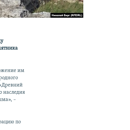
ду
мятника
тожение им
родного
 «Древний
о наследия
ма», –
ерацию по