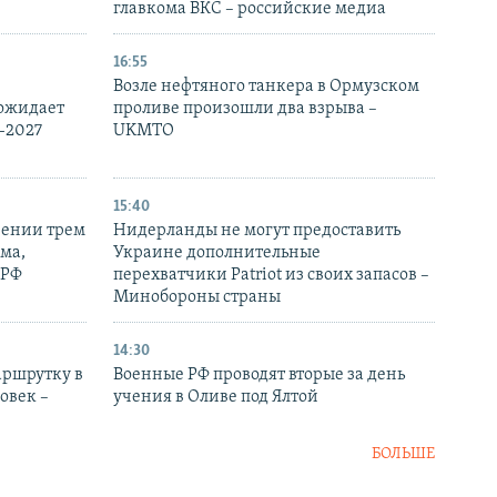
главкома ВКС – российские медиа
16:55
Возле нефтяного танкера в Ормузском
 ожидает
проливе произошли два взрыва –
-2027
UKMTO
15:40
рении трем
Нидерланды не могут предоставить
ма,
Украине дополнительные
 РФ
перехватчики Patriot из своих запасов –
Минобороны страны
14:30
аршрутку в
Военные РФ проводят вторые за день
овек –
учения в Оливе под Ялтой
БОЛЬШЕ