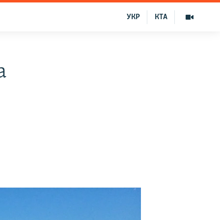
УКР
КТА
а