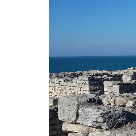
ПОБЕДИТЕЛЕЙ НЕ СУДЯТ?
КРЫМ.НЕПОКОРЕННЫЙ
ELIFBE
УКРАИНСКАЯ ПРОБЛЕМА КРЫМА