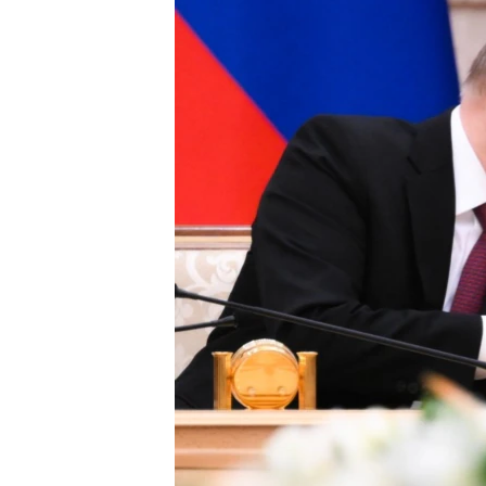
ПОБЕДИТЕЛЕЙ НЕ СУДЯТ?
КРЫМ.НЕПОКОРЕННЫЙ
ELIFBE
УКРАИНСКАЯ ПРОБЛЕМА КРЫМА