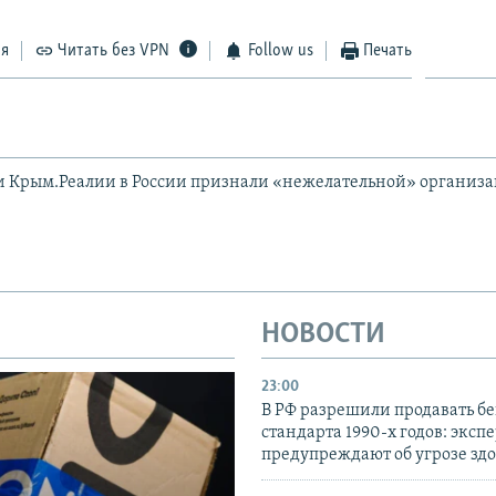
ся
Читать без VPN
Follow us
Печать
и Крым.Реалии в России признали «нежелательной» организ
НОВОСТИ
23:00
В РФ разрешили продавать б
стандарта 1990-х годов: эксп
предупреждают об угрозе зд