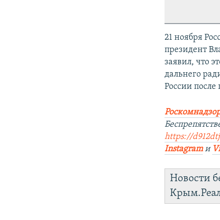
21 ноября Рос
президент Вл
заявил, что э
дальнего рад
России после
Роскомнадзор
Беспрепятств
https://d912dt
Instagram
и
V
Новости б
Крым.Реа