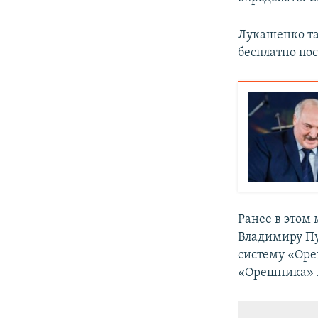
Лукашенко так
бесплатно пос
Ранее в этом
Владимиру Пу
систему «Оре
«Орешника» н