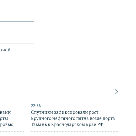
ацией
22:36
ензин
Спутники зафиксировали рост
ерты
крупного нефтяного пятна возле порта
оровью
Тамань в Краснодарском крае РФ