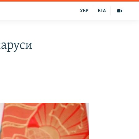
УКР
КТА
ларуси