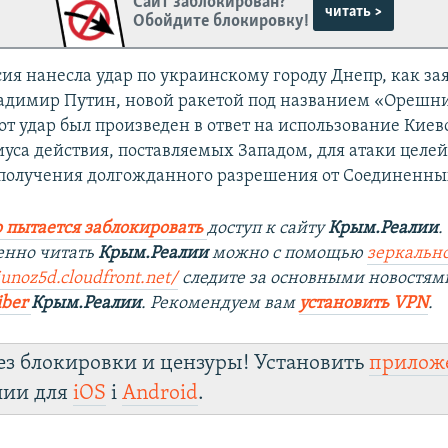
Сайт заблокирован?
читать >
Обойдите блокировку!
сия нанесла удар по украинскому городу Днепр, как за
адимир Путин, новой ракетой под названием «Орешн
тот удар был произведен в ответ на использование Кие
иуса действия, поставляемых Западом, для атаки целей
 получения долгожданного разрешения от Соединенны
 пытается заблокировать
доступ к сайту
Крым.Реалии
.
енно читать
Крым.Реалии
можно с помощью
зеркально
junoz5d.cloudfront.net/
следите за основными новостям
iber
Крым.Реалии
. Рекомендуем вам
установить VPN
.
ез блокировки и цензуры! Установить
прилож
лии для
iOS
і
Android
.