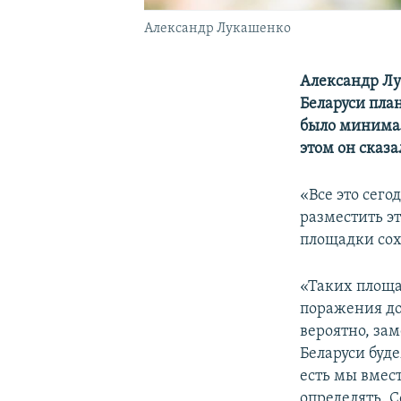
Александр Лукашенко
Александр Лу
Беларуси пла
было минимал
этом он сказа
«Все это сег
разместить э
площадки сох
«Таких площад
поражения до
вероятно, зам
Беларуси буде
есть мы вмест
определять. С