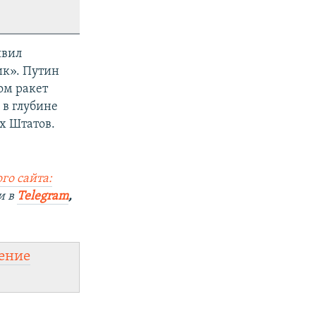
явил
ик». Путин
вом ракет
 в глубине
х Штатов.
го сайта:
и в
Telegram
,
ение