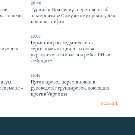
20:40
розит
Турция и Ирак ведут переговоры об
вастополя»
альтернативе Ормузскому проливу для
поставок нефти
18:05
Германия расследует «очень
вия» для
серьезные» инциденты около
украинского самолета и рейса DHL в
Лейпциге
16:45
 двум
Путин провел перестановки в
госизмене –
руководстве группировок, воюющих
против Украины
БОЛЬШЕ