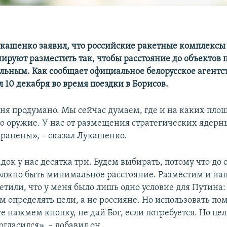
кашенко заявил, что российские ракетные комплекс
нируют разместить так, чтобы расстояние до объектов
ьным. Как сообщает официальное белорусское агентст
л 10 декабря во время поездки в Борисов.
одня продумано. Мы сейчас думаем, где и на каких пло
то оружие. У нас от размещения стратегических ядерн
ранены», – сказал Лукашенко.
ок у нас десятка три. Будем выбирать, потому что до 
лжно быть минимальное расстояние. Разместим и нац
етили, что у меня было лишь одно условие для Путина
м определять цели, а не россияне. Но использовать по
е нажмем кнопку, не дай Бог, если потребуется. Но це
огласился», – добавил он.