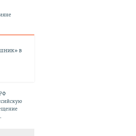
сияне
шник» в
 РФ
оссийскую
мещение
.