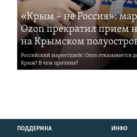
«Крым – не Россия»: ма
Ozon прекратил прием н
на Крымском полуостро
Российский маркетплейс Ozon отказывается до
Крым? В чем причина?
ПОДДЕРЖКА
ИНФО