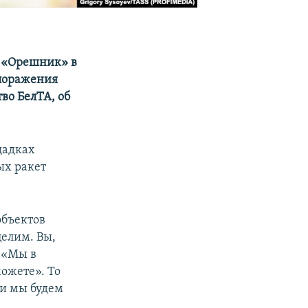
ы «Орешник» в
 поражения
во БелТА, об
щадках
ых ракет
объектов
елим. Вы,
: «Мы в
можете». То
ли мы будем