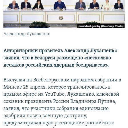
ПРИСОЕДИНЯЙТЕСЬ!
ПОБЕДИТЕЛЕЙ НЕ СУДЯТ?
КРЫМ.НЕПОКОРЕННЫЙ
ELIFBE
Александр Лукашенко
УКРАИНСКАЯ ПРОБЛЕМА КРЫМА
Все сайты RFE/RL
Авторитарный правитель Александр Лукашенко
заявил, что в Беларуси размещено «несколько
десятков российских ядерных боеприпасов».
Выступая на Всебелорусском народном собрании в
Минске 25 апреля, которое транслировалось в
прямом эфире на YouTube, Лукашенко, ключевой
союзник президента России Владимира Путина,
заявил, что участники собрания единогласно
одобрили новую военную доктрину,
предусматривающую размещение российского