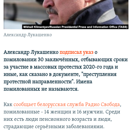
ПРИСОЕДИНЯЙТЕСЬ!
ПОБЕДИТЕЛЕЙ НЕ СУДЯТ?
КРЫМ.НЕПОКОРЕННЫЙ
ELIFBE
Александр Лукашенко
УКРАИНСКАЯ ПРОБЛЕМА КРЫМА
Все сайты RFE/RL
Александр Лукашенко
подписал указ
о
помиловании 30 заключённых, отбывающих сроки
за участие в массовых протестах 2020-го года и
иные, как сказано в документе, "преступления
протестной направленности". Имена
помилованных не называются.
Как
сообщает белорусская служба Радио Свобода
,
помилованные - 14 женщин и 16 мужчин. Среди
них есть люди пенсионного возраста и люди,
страдающие серьёзными заболеваниями.