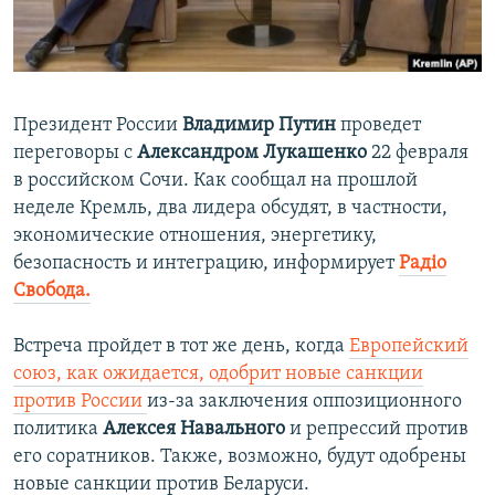
ПРИСОЕДИНЯЙТЕСЬ!
ПОБЕДИТЕЛЕЙ НЕ СУДЯТ?
КРЫМ.НЕПОКОРЕННЫЙ
ELIFBE
Президент России
Владимир Путин
проведет
УКРАИНСКАЯ ПРОБЛЕМА КРЫМА
переговоры с
Александром Лукашенко
22 февраля
Все сайты RFE/RL
в российском Сочи. Как сообщал на прошлой
неделе Кремль, два лидера обсудят, в частности,
экономические отношения, энергетику,
безопасность и интеграцию, информирует
Радіо
Свобода.
Встреча пройдет в тот же день, когда
Европейский
союз, как ожидается, одобрит новые санкции
против России
из-за заключения оппозиционного
политика
Алексея Навального
и репрессий против
его соратников. Также, возможно, будут одобрены
новые санкции против Беларуси.