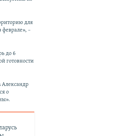
ерриторию для
 феврале», –
рь до 6
ой готовности
а
Александр
ся о
ны».
ларусь
ны