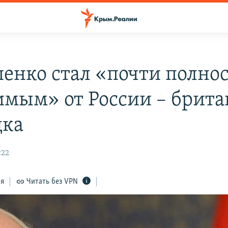
енко стал «почти полно
имым» от России – брита
дка
:22
ся
Читать без VPN