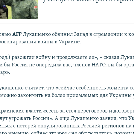
ервью
AFP
Лукашенко обвинил Запад в стремлении к ко
провоцировании войны в Украине.
ред.) разожгли войну и продолжаете ее», – сказал Лук
и бы Россия не опередила вас, членов НАТО, вы бы орг
ар».
укашенко считает, что «сейчас особенность момента со
у можно закончить на более приемлемых для Украины 
раинские власти «сесть за стол переговоров и договор
удут угрожать России». А еще Лукашенко заявил, что У
ться с потерей оккупированных Россией регионов на 
го мнению, сейчас это уже «не обсуждается», потому 