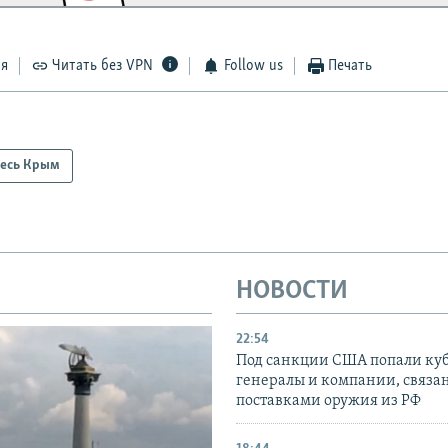
ся
Читать без VPN
Follow us
Печать
есь Крым
НОВОСТИ
22:54
Под санкции США попали ку
генералы и компании, связа
поставками оружия из РФ