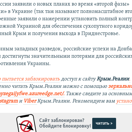
оссии заявили о новых планах во время «второй фазы»
и» в Украине (так там называют полномасштабное вт
оенные заявили о намерении установить полный контр
южной Украиной для обеспечения сухопутного коридо
ный Крым и получения выхода в Приднестровье.
анным западных разведок, российские успехи на Донба
 достигнуты значительными потерями для российских
ротивления Украины.
 пытается заблокировать
доступ к сайту
Крым.Реалии
.
венно читать Крым.Реалии можно с помощью
з
еркально
ayzegaijyfwe.azureedge.net/.
Также следите за основны
stagram
и
Viber
Крым.Реалии. Рекомендуем вам
устан
Сайт заблокирован?
читать >
Обойдите блокировку!