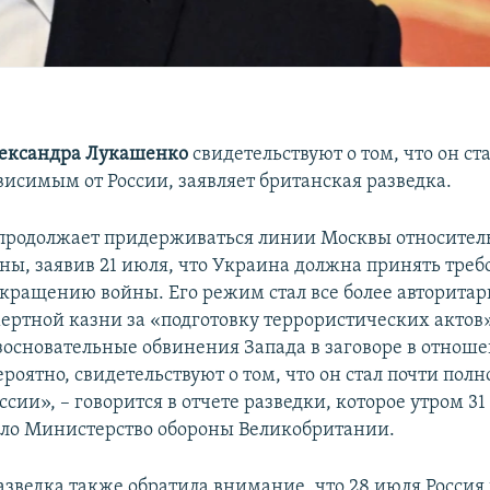
ександра Лукашенко
свидетельствуют о том, что он ст
висимым от России, заявляет британская разведка.
продолжает придерживаться линии Москвы относител
ны, заявив 21 июля, что Украина должна принять треб
екращению войны. Его режим стал все более авторита
ертной казни за «подготовку террористических актов».
зосновательные обвинения Запада в заговоре в отнош
роятно, свидетельствуют о том, что он стал почти пол
ссии», – говорится в отчете разведки, которое утром 3
ло Министерство обороны Великобритании.
азведка также обратила внимание, что 28 июля Россия