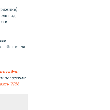
оржение).
оль над
ра в
ссе
 войск из-за
го сайта:
ми новостями
овить VPN
.