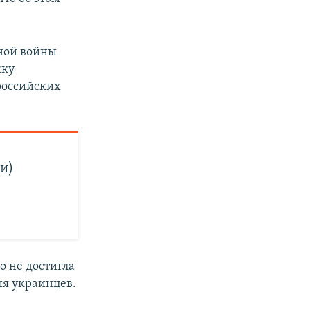
ной войны
жку
 российских
и)
о не достигла
ия украинцев.