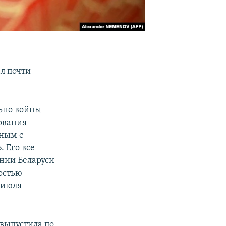
ал почти
ьно войны
ования
рным с
 Его все
ении Беларуси
ностью
1 июля
 выпустила по