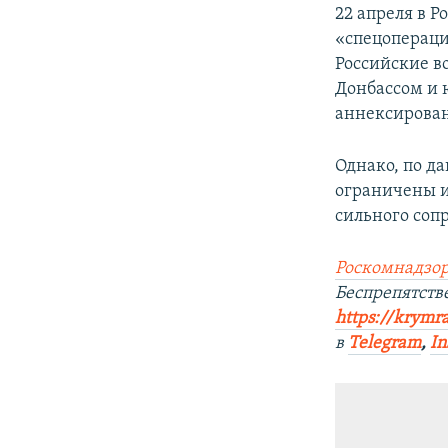
22 апреля в Р
«спецопераци
Российские в
Донбассом и 
аннексирован
Однако, по д
ограничены и
сильного соп
Роскомнадзор
Беспрепятст
https://krymr
в
Telegram
,
In