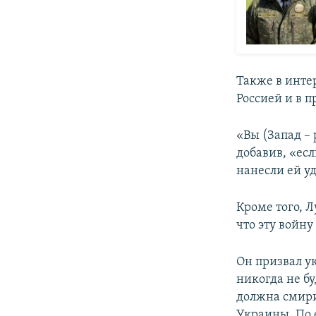
Также в инт
Россией и в 
«Вы (Запад – 
добавив, «есл
нанесли ей уд
Кроме того, Л
что эту войн
Он призвал ук
никогда не б
должна смири
Украины. По е