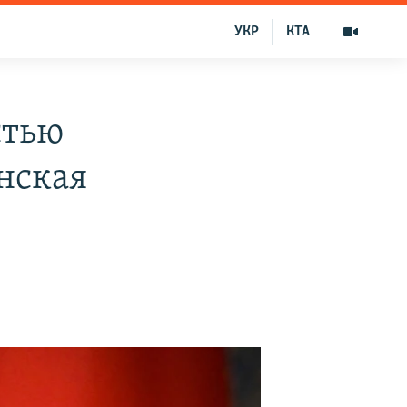
УКР
КТА
стью
нская