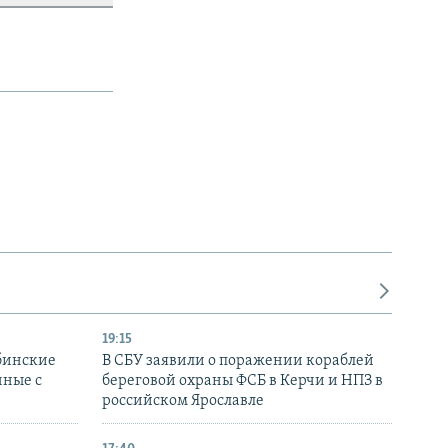
19:15
бинские
В СБУ заявили о поражении кораблей
нные с
береговой охраны ФСБ в Керчи и НПЗ в
российском Ярославле