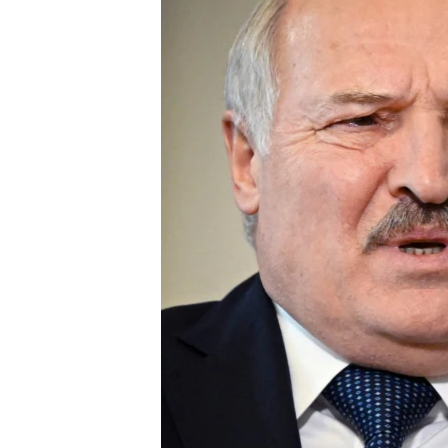
ПОБЕДИТЕЛЕЙ НЕ СУДЯТ?
КРЫМ.НЕПОКОРЕННЫЙ
ELIFBE
УКРАИНСКАЯ ПРОБЛЕМА КРЫМА