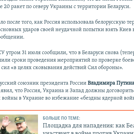
 20 ракет по северу Украины с территории Беларуси.
ло после того, как Россия использовала белорусскую т
сновных ударов своей неудачной попытки взять Киев в
сообщении.
У утром 31 июля сообщили, что в Беларуси снова (тепе
длили сроки проведения мероприятий по проверке боев
сил «в целях сковывания действий Сил обороны».
русский союзник президента России
Владимира Путин
явил, что Россия, Украина и Запад должны договорить
войны в Украине во избежание «бездны ядерной вой
БОЛЬШЕ ПО ТЕМЕ:
Площадка для нападения: как Бе
участвует в войне против Украи