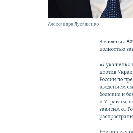
Александра Лукашенко
Заявления
Ал
полностью за
«Лукашенко 
против Украи
России по пр
введением см
большие и бе
и Украины, ве
зависим от Ро
распространи
Британская р