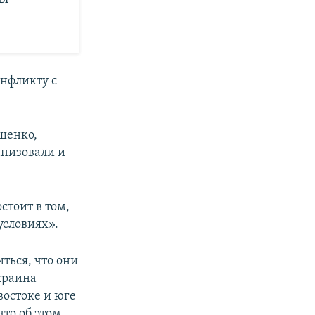
нфликту с
ашенко,
анизовали и
стоит в том,
условиях».
иться, что они
краина
востоке и юге
что об этом