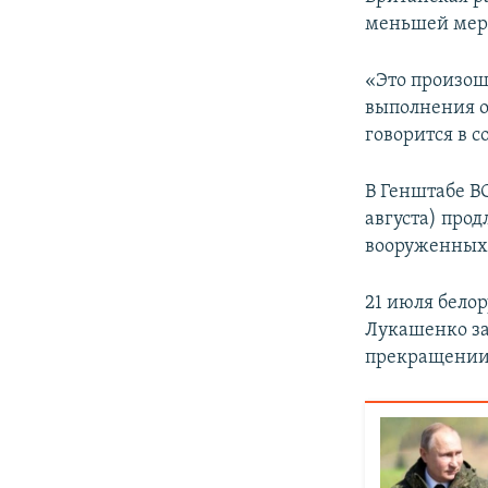
меньшей мере
«Это произош
выполнения о
говорится в 
В Генштабе ВС
августа) про
вооруженных 
21 июля бело
Лукашенко за
прекращении 