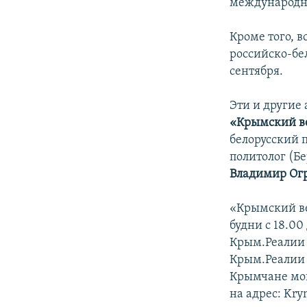
международно
Кроме того, 
российско-бе
сентября.
Эти и другие
«Крымский в
белорусский 
политолог (Б
Владимир Ог
«Крымский ве
будни с 18.00
Крым.Реалии 
Крым.Реалии в
Крымчане могу
на адрес: Kry