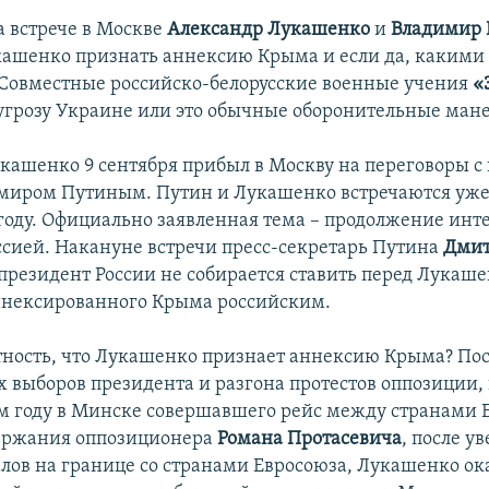
а встрече в Москве
Александр Лукашенко
и
Владимир 
ашенко признать аннексию Крыма и если да, какими 
 Совместные российско-белорусские военные учения
«
 угрозу Украине или это обычные оборонительные ман
кашенко 9 сентября прибыл в Москву на переговоры с
миром Путиным. Путин и Лукашенко встречаются уже 
оду. Официально заявленная тема – продолжение инт
оссией. Накануне встречи пресс-секретарь Путина
Дмит
 президент России не собирается ставить перед Лукаше
ннексированного Крыма российским.
тность, что Лукашенко признает аннексию Крыма? По
 выборов президента и разгона протестов оппозиции, 
ом году в Минске совершавшего рейс между странами 
ержания оппозиционера
Романа Протасевича
, после у
алов на границе со странами Евросоюза, Лукашенко ока