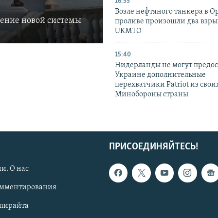
16:55
Возле нефтяного танкера в 
ление новой системы
проливе произошли два взры
UKMTO
15:40
Нидерланды не могут предос
Украине дополнительные
перехватчики Patriot из своих
Минобороны страны
ПРИСОЕДИНЯЙТЕСЬ!
и. О нас
омментирования
опирайта