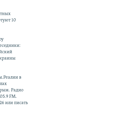
стных
ртуют 10
оу
беседники:
ийский
Украины
м.Реалии в
алах
Крым. Радио
05.9 FM.
26 или писать