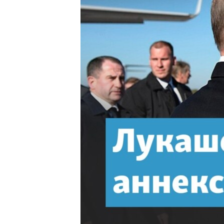
ПОБЕДИТЕЛЕЙ НЕ СУДЯТ?
КРЫМ.НЕПОКОРЕННЫЙ
ELIFBE
УКРАИНСКАЯ ПРОБЛЕМА КРЫМА