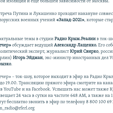
й изоляции и еще большей зависимости от Москвы.
встреча Путина и Лукашенко проходит накануне совме
лорусских военных учений
«Запад-2021»
, которые ста
 актуальные темы в студии
Радио Крым.Реалии
в ток-ш
ечер»
обсуждает ведущий
Александр Лащенко.
Его со
политический эксперт, журналист
Юрий Свирко
, росс
ерлин)
Игорь Эйдман
, экс-министр иностранных дел 
рызко
.
чер» – ток-шоу, которое выходит в эфир на Радио Кры
 до 19.00. Трансляцию прямого эфира смотрите на кан
в YouTube и на Facebook. Услышать нас может также 
ещает 24 часа в сутки на частоте 648 АМ, а также на 1
т бесплатно звонить в эфир по телефону 8 800 100 69 
m_radio@rferl.org