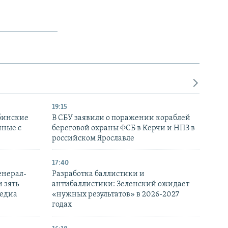
19:15
бинские
В СБУ заявили о поражении кораблей
нные с
береговой охраны ФСБ в Керчи и НПЗ в
российском Ярославле
17:40
енерал-
Разработка баллистики и
 зять
антибаллистики: Зеленский ожидает
медиа
«нужных результатов» в 2026-2027
годах