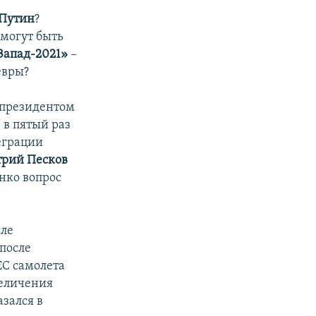
Путин
?
могут быть
Запад-2021»
–
евры?
 президентом
в пятый раз
еграции
рий Песков
нко вопрос
сле
после
ЕС самолета
величения
зался в