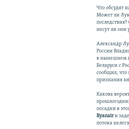
Что обсудят н
Может ли Лук
последствия?
несут ли они
Александр Лу
России Влади
в нынешнем г
Беларуси с Р
сообщил, что
признания а
Какова вероя
прошлогодних
посадки в эт
Ryanair
и зад
потока нелег