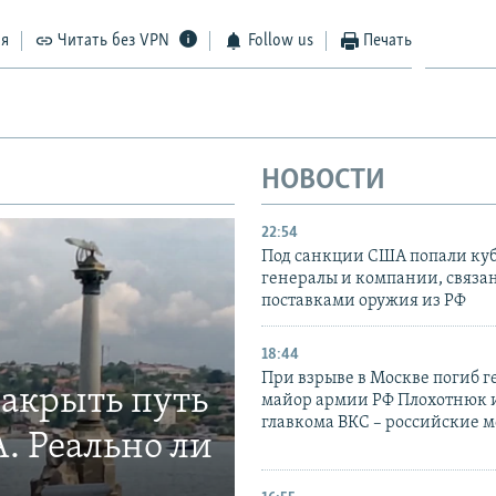
ся
Читать без VPN
Follow us
Печать
НОВОСТИ
22:54
Под санкции США попали ку
генералы и компании, связа
поставками оружия из РФ
18:44
При взрыве в Москве погиб г
закрыть путь
майор армии РФ Плохотнюк и
главкома ВКС – российские 
. Реально ли