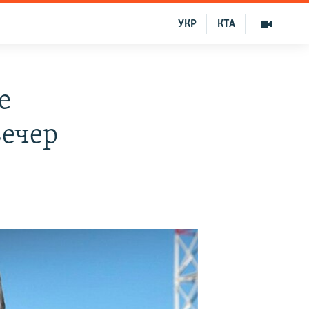
УКР
КТА
е
вечер