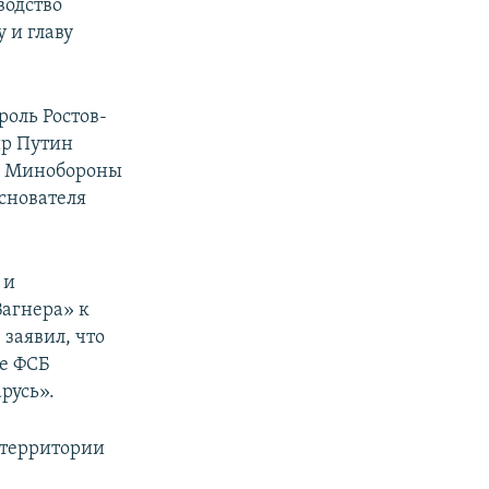
водство
 и главу
роль Ростов-
ир Путин
 в Минобороны
снователя
 и
Вагнера» к
заявил, что
же ФСБ
русь».
 территории