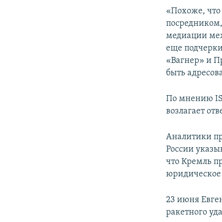
«Похоже, что
посредником,
медиации ме
еще подчерки
«Вагнер» и П
быть адресов
По мнению IS
возлагает от
Аналитики пр
России указы
что Кремль п
юридическое 
23 июня Евге
ракетного уд