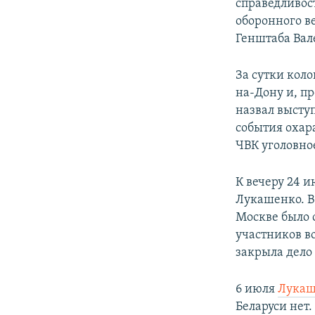
справедливос
оборонного в
Генштаба Вал
За сутки коло
на-Дону и, п
назвал высту
события охар
ЧВК уголовное
К вечеру 24 
Лукашенко. В
Москве было 
участников в
закрыла дело
6 июля
Лукаш
Беларуси нет.