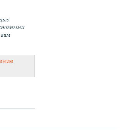
ощью
основными
 вам
ение