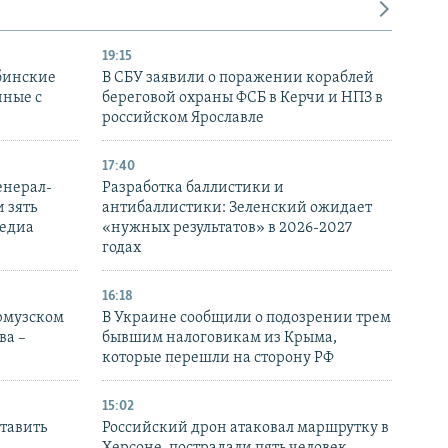
19:15
бинские
В СБУ заявили о поражении кораблей
нные с
береговой охраны ФСБ в Керчи и НПЗ в
российском Ярославле
17:40
енерал-
Разработка баллистики и
 зять
антибаллистики: Зеленский ожидает
медиа
«нужных результатов» в 2026-2027
годах
16:18
Ормузском
В Украине сообщили о подозрении трем
ва –
бывшим налоговикам из Крыма,
которые перешли на сторону РФ
15:02
тавить
Российский дрон атаковал маршрутку в