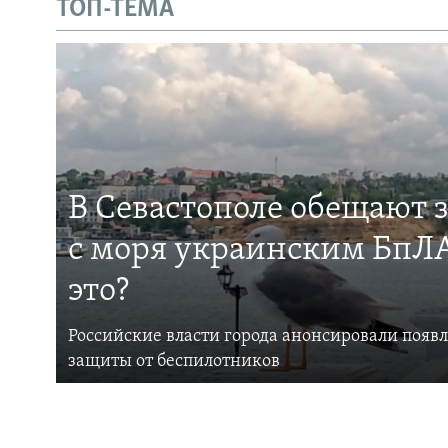
ТОП-ТЕМА
В Севастополе обещают 
с моря украинским БпЛА
это?
Российские власти города анонсировали появ
защиты от беспилотников