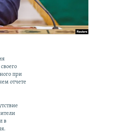
ия
 своего
ного при
нем отчете
утствие
вители
л в
ля.