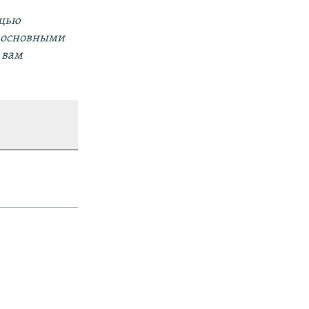
ощью
а основными
 вам