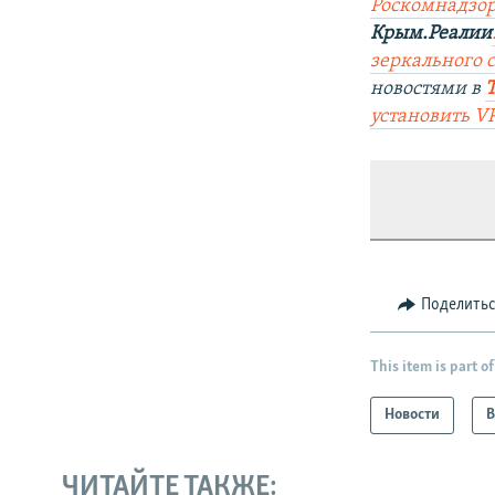
Роск
о
мнадзор
Крым.Реалии
зеркального 
новостями в
установить V
Поделить
This item is part of
Новости
В
ЧИТАЙТЕ ТАКЖЕ: