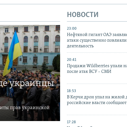
НОВОСТИ
23:00
Нефтяной гигант ОАЭ заявляе
атаки существенно повлияли 
деятельность
20:41
Продажи Wildberries упали н
после атак ВСУ – СМИ
где украинцы
18:53
В Керчи дрон упал на жилой 
российские власти сообщают
щиты прав украинской
17:28