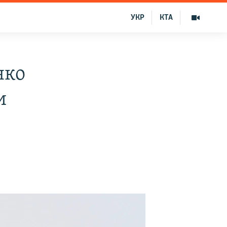
УКР
КТА
нко
и