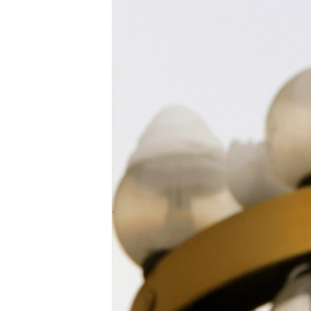
ПОБЕДИТЕЛЕЙ НЕ СУДЯТ?
КРЫМ.НЕПОКОРЕННЫЙ
ELIFBE
УКРАИНСКАЯ ПРОБЛЕМА КРЫМА