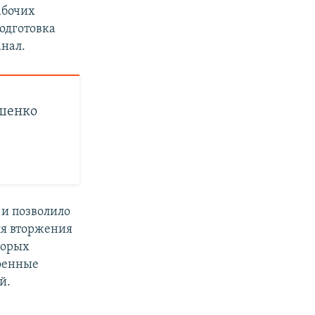
абочих
подготовка
анал.
ашенко
 и позволило
ля вторжения
торых
оенные
й.