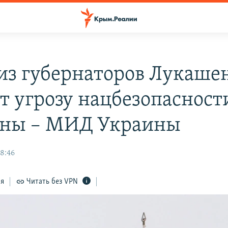
из губернаторов Лукаше
ет угрозу нацбезопасност
ны – МИД Украины
18:46
ся
Читать без VPN