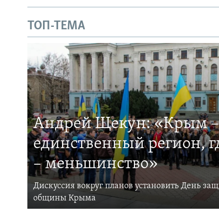
ТОП-ТЕМА
Андрей Щекун: «Крым –
единственный регион, 
– меньшинство»
Дискуссия вокруг планов установить День за
общины Крыма