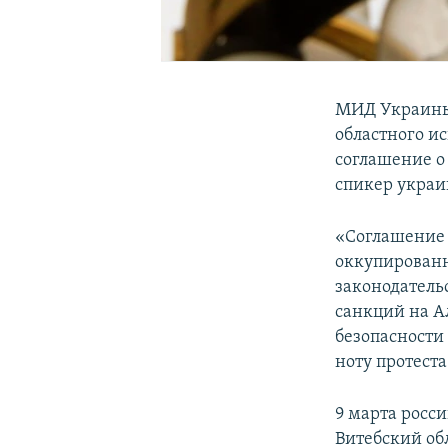
МИД Украины 
областного и
соглашение о
спикер украи
«Соглашение 
оккупированн
законодатель
санкций на А
безопасности
ноту протеста
9 марта росс
Витебский об