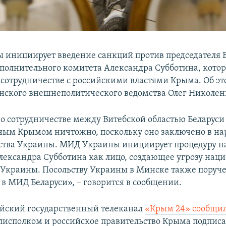
инициирует введение санкций против председателя 
сполнительного комитета Александра Субботина, кото
 сотрудничестве с российскими властями Крыма. Об э
нского внешнеполитического ведомства Олег Николен
о сотрудничестве между Витебской областью Беларуси
ым Крымом ничтожно, поскольку оно заключено в н
ства Украины. МИД Украины инициирует процедуру 
лександра Субботина как лицо, создающее угрозу нац
 Украины. Посольству Украины в Минске также поруч
 в МИД Беларуси», – говорится в сообщении.
ийский государственный телеканал
«Крым 24» сообщи
лисполком и российское правительство Крыма подпис