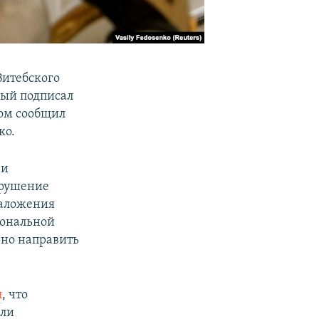
Витебского
рый подписал
том сообщил
ко.
 и
арушение
наложения
иональной
ено направить
л
, что
али