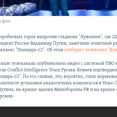
е фото
Воробьевых горах напротив стадиона "Лужники", где 22
зидент России Владимир Путин, заметили зенитный р
плекс "Панцирь-С1". Об этом
сообщает телеканал "До
анале телеканала опубликовано видео с системой ПВО 
ль Conflict Intelligence Team Руслан Левиев подтвердил
цирь-С1". По его словам, это, вероятно, стало нормаль
контексте установки аналогичных комплексов в Ново-
утина, на крыше здания Минобороны РФ и на крыше 
Кремля.