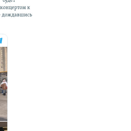
" будет
 концертом к
не дождавшись