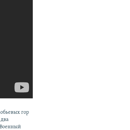
робьевых гор
 два
 Военный