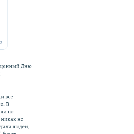
вященный Дню
л
и все
е. В
ли по
н никак не
едили людей,