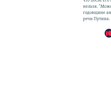
что после его
нельзя. "Мож
годовщине ан
речи Путина.