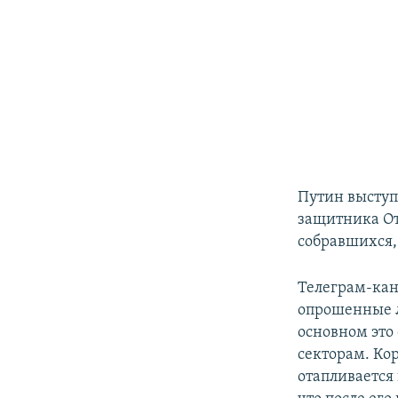
Путин выступ
защитника От
собравшихся,
Телеграм-кан
опрошенные л
основном это
секторам. Ко
отапливается