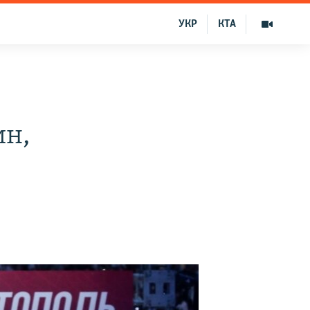
УКР
КТА
ин,