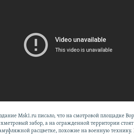
здание Msk1.ru писало, что на смотровой площадке Во
ехметровый забор, а на огражденной территории стоят
камуфляжной расцветке, похожие на военную технику.