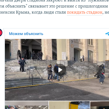
 начала двери стадиона закроют и выйти из "Лужников
ем объяснить" связывает это решение с прошлогодним
нексии Крыма, когда люди стали
покидать стадион
, 