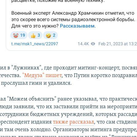
ил в "Лужниках", где проходит митинг-концерт, пос
ечества.
"Медуза" пишет
, что Путин коротко поздрави
 прослушал гимн и удалился.
ал "Можем объяснить" ранее указывал, что практическ
юди заявили, что их заставили прийти на мероприяти
 сотрудники бюджетных учреждений, которых рассади
рреспондент издания
также рассказал
, что сам стадио
 и там очень холодно. Организаторы митинга предупр