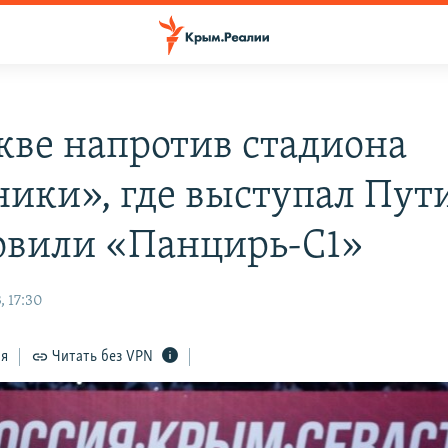
кве напротив стадиона
ики», где выступал Пут
овили «Панцирь-С1»
, 17:30
ся
Читать без VPN