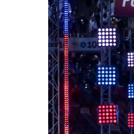
ПОБЕДИТЕЛЕЙ НЕ СУДЯТ?
КРЫМ.НЕПОКОРЕННЫЙ
ELIFBE
УКРАИНСКАЯ ПРОБЛЕМА КРЫМА