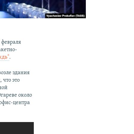
 февраля
акетно-
ждь"
.
возле здания
, что это
ной
Огареве около
офис-центра