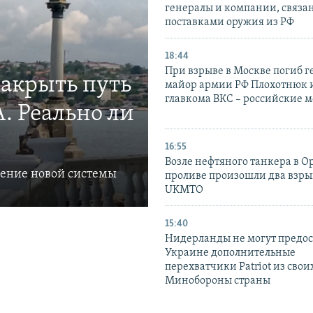
генералы и компании, связа
поставками оружия из РФ
18:44
При взрыве в Москве погиб г
закрыть путь
майор армии РФ Плохотнюк и
главкома ВКС – российские 
. Реально ли
16:55
Возле нефтяного танкера в 
ление новой системы
проливе произошли два взры
UKMTO
15:40
Нидерланды не могут предос
Украине дополнительные
перехватчики Patriot из своих
Минобороны страны