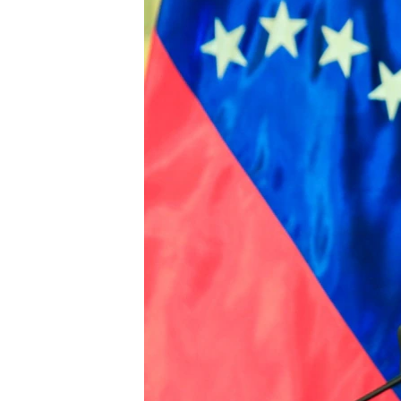
ПОБЕДИТЕЛЕЙ НЕ СУДЯТ?
КРЫМ.НЕПОКОРЕННЫЙ
ELIFBE
УКРАИНСКАЯ ПРОБЛЕМА КРЫМА