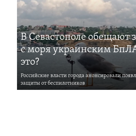
В Севастополе обещают 
с моря украинским БпЛА
это?
Российские власти города анонсировали появ
защиты от беспилотников