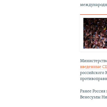
международн
Министерство
введенные С
российского
противоправ
Ранее Россия
Венесуэлы Ни