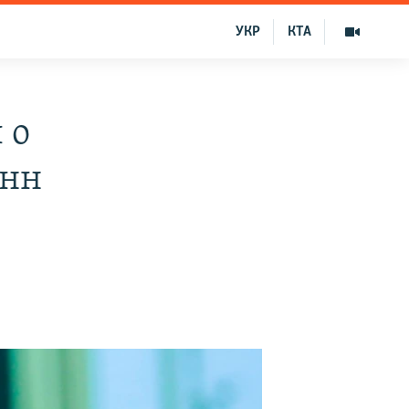
УКР
КТА
 о
онн