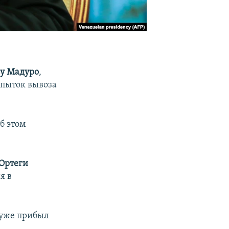
у Мадуро
,
опыток вывоза
б этом
 Ортеги
я в
, уже прибыл