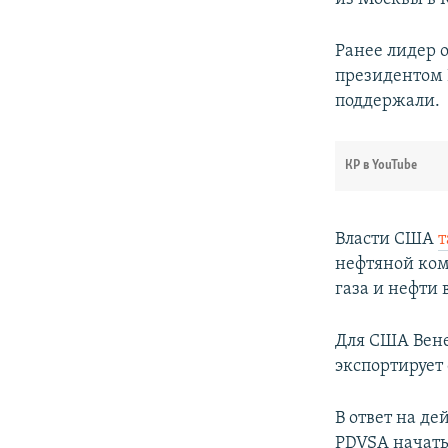
Ранее лидер 
президентом 
поддержали.
КР в YouTube
Власти США
т
нефтяной ком
газа и нефти 
Для США Вене
экспортирует 
В ответ на д
PDVSA начать