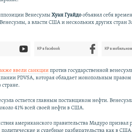
оппозиции Венесуэлы
Хуан Гуайдо
объявил себя врем
Венесуэлы, а власти США и нескольких других стран З
КР в Facebook
КР в мобильно
акже ввели санкции
против государственной венесуэл
пании PDVSA, которая обладает монопольным правом
в стране.
суэла остается главным поставщиком нефти. Венесуэл
около 41% всей своей нефти в США.
ействия американского правительства Мадуро призвал 
 политические и судебные разбирательства как в США, 