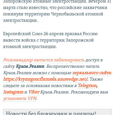
Запорожскую атомные электростанции. Вечером 31
марта стало известно, что российские захватчики
покинули территорию Чернобыльской атомной
электростанции.
Европейский Союз 26 апреля призвал Россию
вывести войска с территории Запорожской
атомной электростанции.
Роскомнадзор пытается заблокировать
доступ к
сайту
Крым.Реалии
.
Беспрепятственно читать
Крым.Реалии можно с помощью
зеркального сайта
:
https://krymrgoncflxmssla.azureedge.net/
.
Также
следите за основными новостями в
Telegram
,
Instagram
и
Viber
Крым.Реалии. Рекомендуем вам
установить
VPN
.
Новости без блокировки и цензуры!