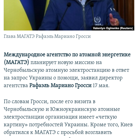
ПРИСОЕДИНЯЙТЕСЬ!
ПОБЕДИТЕЛЕЙ НЕ СУДЯТ?
КРЫМ.НЕПОКОРЕННЫЙ
ELIFBE
Глава МАГАТЭ Рафаэль Мариано Гросси
УКРАИНСКАЯ ПРОБЛЕМА КРЫМА
Все сайты RFE/RL
Международное агентство по атомной энергетике
(МАГАТЭ)
планирует новую миссию на
Чернобыльскую атомную электростанцию в ответ
на запрос Украины о помощи, заявил директор
агентства
Рафаэль Мариано Гросси
17 мая.
По словам Гросси, после его визита в
Чернобыльскую и Южноукраинскую атомные
электростанции организация имеет «четкую
картину» потребностей Украины. Кроме того, Киев
обратился к МАГАТЭ с просьбой возглавить