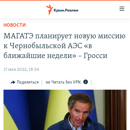
Доступность
ссылки
Вернуться
НОВОСТИ
к
НОВОСТИ
МАГАТЭ планирует новую миссию
основному
СПЕЦПРОЕКТЫ
содержанию
к Чернобыльской АЭС «в
ВОДА
Вернутся
ГРУЗ 200
ближайшие недели» – Гросси
к
ИСТОРИЯ
КАРТА ВОЕННЫХ ОБЪЕКТОВ КРЫМА
главной
17 мая 2022, 18:34
ЕЩЕ
11 ЛЕТ ОККУПАЦИИ КРЫМА. 11 ИСТОРИЙ СОПРОТИВЛЕНИЯ
навигации
Вернутся
Поделиться
Читать без VPN
РАДІО СВОБОДА
ИНТЕРАКТИВ
к
КАК ОБОЙТИ БЛОКИРОВКУ
ИНФОГРАФИКА
поиску
ТЕЛЕПРОЕКТ КРЫМ.РЕАЛИИ
Українською
СОВЕТЫ ПРАВОЗАЩИТНИКОВ
Qırımtatar
ПРОПАВШИЕ БЕЗ ВЕСТИ