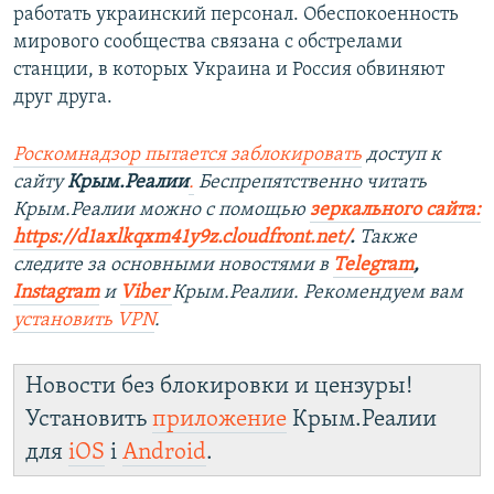
работать украинский персонал. Обеспокоенность
мирового сообщества связана с обстрелами
станции, в которых Украина и Россия обвиняют
друг друга.
Роскомнадзор пытается заблокировать
доступ к
сайту
Крым.Реалии
.
Беспрепятственно читать
Крым.Реалии мож
но с помощью
зеркального сайта:
https://d1axlkqxm41y9z.cloudfront.net/
. ​
Также
следите за основными новостями в
Telegram
,
Instagra
m
и
Viber
Крым.Реалии. Рекомендуем вам
установить
VPN
.
Новости без блокировки и цензуры!
Установить
приложение
Крым.Реалии
для
iOS
і
Android
.