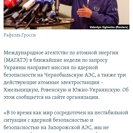
ПРИСОЕДИНЯЙТЕСЬ!
ПОБЕДИТЕЛЕЙ НЕ СУДЯТ?
КРЫМ.НЕПОКОРЕННЫЙ
ELIFBE
Рафаэль Гросси
УКРАИНСКАЯ ПРОБЛЕМА КРЫМА
Все сайты RFE/RL
Международное агентство по атомной энергии
(МАГАТЭ) в ближайшие недели по запросу
Украины направит миссии по ядерной
безопасности на Чернобыльскую АЭС, а также три
действующие атомные электростанции –
Хмельницкую, Ровенскую и Южно-Украинскую. Об
этом сообщается на сайте организации.
«В то время как мир сосредоточен на нестабильной
ситуации с ядерной безопасностью и
безопасностью на Запорожской АЭС, мы не