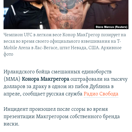
ПРИСОЕДИНЯЙТЕСЬ!
ПОБЕДИТЕЛЕЙ НЕ СУДЯТ?
КРЫМ.НЕПОКОРЕННЫЙ
ELIFBE
Чемпион UFC в легком весе Конор МакГрегор позирует на
УКРАИНСКАЯ ПРОБЛЕМА КРЫМА
весах во время своего официального взвешивания на T-
Все сайты RFE/RL
Mobile Arena в Лас-Вегасе, штат Невада, США. Архивное
фото
Ирландского бойца смешанных единоборств
(MMA)
Конора Макгрегора
оштрафовали на тысячу
долларов за драку в одном из пабов Дублина в
апреле, сообщает русская служба
Радио Свобода
Инцидент произошел после ссоры во время
презентации Макгрегором собственного бренда
виски.