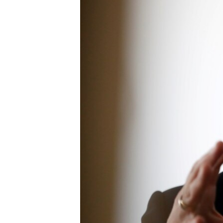
ПОБЕДИТЕЛЕЙ НЕ СУДЯТ?
КРЫМ.НЕПОКОРЕННЫЙ
ELIFBE
УКРАИНСКАЯ ПРОБЛЕМА КРЫМА