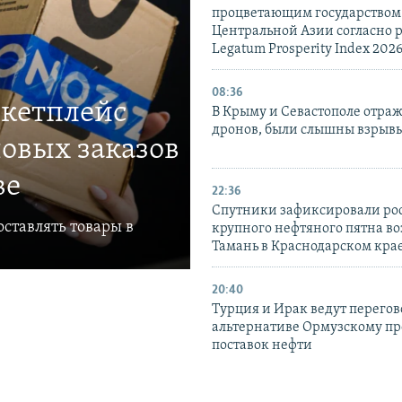
процветающим государством
Центральной Азии согласно 
Legatum Prosperity Index 202
08:36
ркетплейс
В Крыму и Севастополе отраж
дронов, были слышны взрыв
овых заказов
ве
22:36
Спутники зафиксировали ро
ставлять товары в
крупного нефтяного пятна во
Тамань в Краснодарском кра
20:40
Турция и Ирак ведут перегов
альтернативе Ормузскому пр
поставок нефти