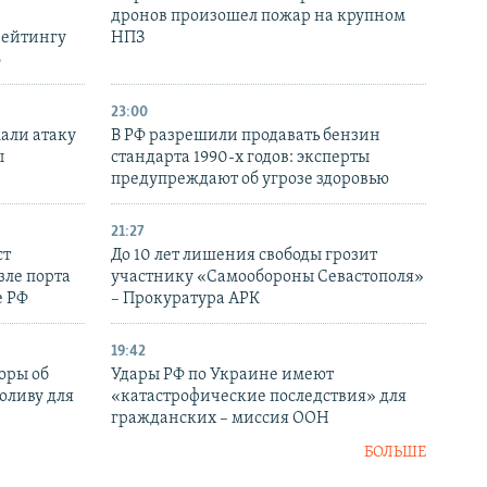
дронов произошел пожар на крупном
рейтингу
НПЗ
6
23:00
али атаку
В РФ разрешили продавать бензин
ы
стандарта 1990-х годов: эксперты
предупреждают об угрозе здоровью
21:27
ст
До 10 лет лишения свободы грозит
зле порта
участнику «Самообороны Севастополя»
е РФ
– Прокуратура АРК
19:42
оры об
Удары РФ по Украине имеют
оливу для
«катастрофические последствия» для
гражданских – миссия ООН
БОЛЬШЕ