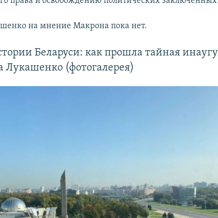
го права и освобождению политических заключенных
шенко на мнение Макрона пока нет.
стории Беларуси: как прошла тайная инауг
а Лукашенко (фотогалерея)