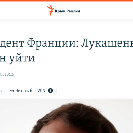
дент Франции: Лукашен
н уйти
, 13:15
ся
Читать без VPN