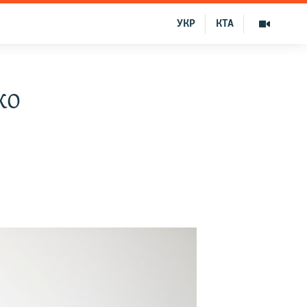
УКР
КТА
ко