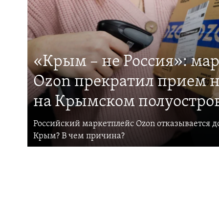
«Крым – не Россия»: ма
Ozon прекратил прием н
на Крымском полуостро
Российский маркетплейс Ozon отказывается до
Крым? В чем причина?