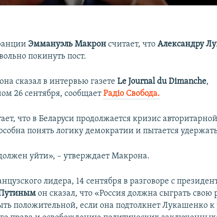
ранции
Эммануэль Макрон
считает, что
Александру Л
вольно покинуть пост.
она сказал в интервью газете
Le Journal du Dimanche
,
ом 26 сентября, сообщает
Радіо Свобода.
ет, что в Беларуси продолжается кризис авторитарной
пособна понять логику демократии и пытается удержать
олжен уйти», – утверждает Макрона.
нцузского лидера, 14 сентября в разговоре с президен
 Путиным
он сказал, что «Россия должна сыграть свою р
ыть положительной, если она подтолкнет Лукашенко 