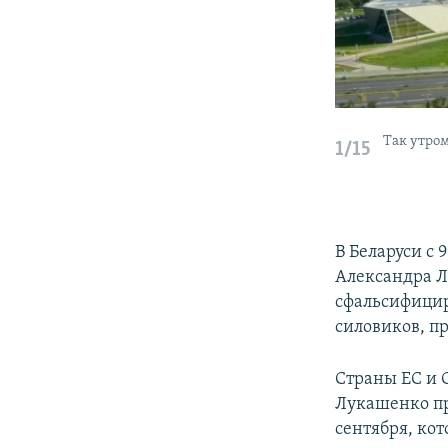
Так утро
1/15
В Беларуси с
Александра Л
сфальсифицир
силовиков, п
Страны ЕС и 
Лукашенко пр
сентября, кот