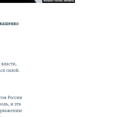
укашенко
 власти,
ся силой.
том России
оль, и эта
к уважению