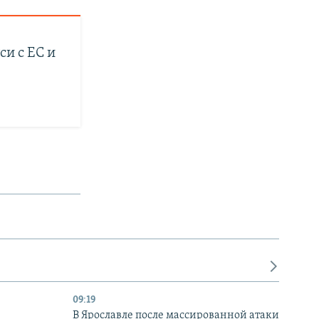
й
д
д
и с ЕС и
09:19
В Ярославле после массированной атаки