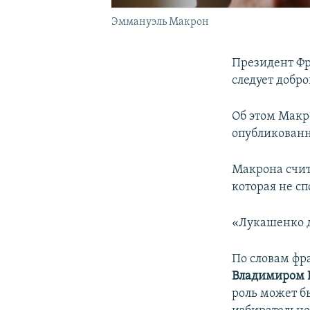
Эммануэль Макрон
Президент Ф
следует добро
Об этом Макр
опубликованн
Макрона счита
которая не с
«Лукашенко д
По словам фра
Владимиром
роль может б