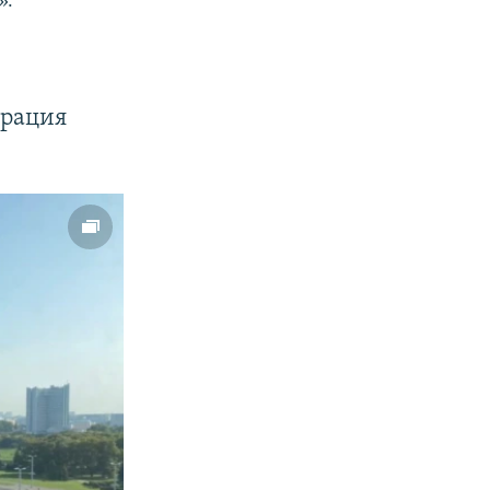
».
урация