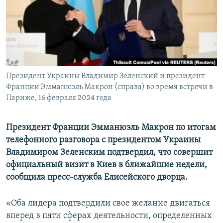
ПРИСОЕДИНЯЙТЕСЬ!
ПОБЕДИТЕЛЕЙ НЕ СУДЯТ?
КРЫМ.НЕПОКОРЕННЫЙ
ELIFBE
УКРАИНСКАЯ ПРОБЛЕМА КРЫМА
Все сайты RFE/RL
Президент Украины Владимир Зеленский и президент
Франции Эмманюэль Макрон (справа) во время встречи в
Париже, 16 февраля 2024 года
Президент Франции Эмманюэль Макрон по итогам
телефонного разговора с президентом Украины
Владимиром Зеленским подтвердил, что совершит
официальный визит в Киев в ближайшие недели,
сообщила пресс-служба Елисейского дворца.
«Оба лидера подтвердили свое желание двигаться
вперед в пяти сферах деятельности, определенных