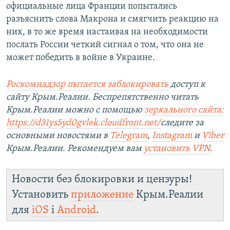
официальные лица Франции попытались
разъяснить слова Макрона и смягчить реакцию на
них, в то же время настаивая на необходимости
послать России четкий сигнал о том, что она не
может победить в войне в Украине.
Роскомнадзор пытается заблокировать
доступ к
сайту Крым.Реалии. Беспрепятственно читать
Крым.Реалии можно с помощью
зеркального сайта:
https://d31ys5yd0gvlek.cloudfront.net/
следите за
основными новостями в
Telegram
,
Instagram
и
Viber
Крым.Реалии. Рекомендуем вам
установить VPN
.
Новости без блокировки и цензуры!
Установить
приложение
Крым.Реалии
для
iOS
і
Android
.