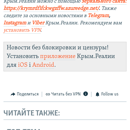
Крым.Реалии можно с помощью
зеркального сайта:
https://krymrdfifckwgzffw.azureedge.net/
. ​
Также
следите за основными новостями в
Telegram
,
Instagram
и
Viber
Крым.Реалии. Рекомендуем вам
установить
VPN
.
Новости без блокировки и цензуры!
Установить
приложение
Крым.Реалии
для
iOS
і
Android
.
Поделиться
Читать без VPN
Follow us
ЧИТАЙТЕ ТАКЖЕ: