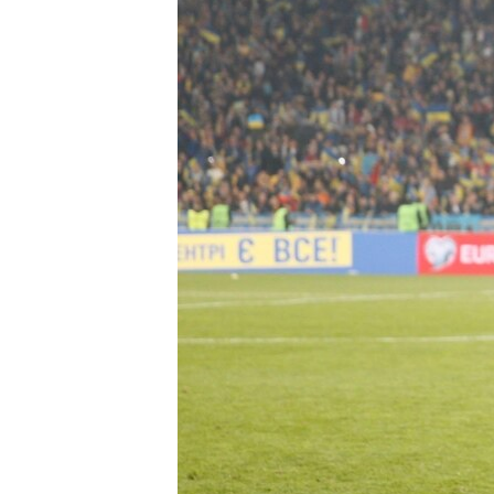
ПОБЕДИТЕЛЕЙ НЕ СУДЯТ?
КРЫМ.НЕПОКОРЕННЫЙ
ELIFBE
УКРАИНСКАЯ ПРОБЛЕМА КРЫМА