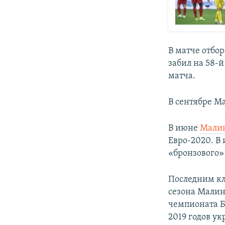
В матче отбо
забил на 58-
матча.
В сентябре 
В июне
Малин
Евро-2020. В
«бронзового»
Последним к
сезона Малин
чемпионата Бе
2019 годов ук