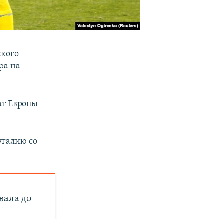
ского
ра на
ат Европы
угалию со
вала до