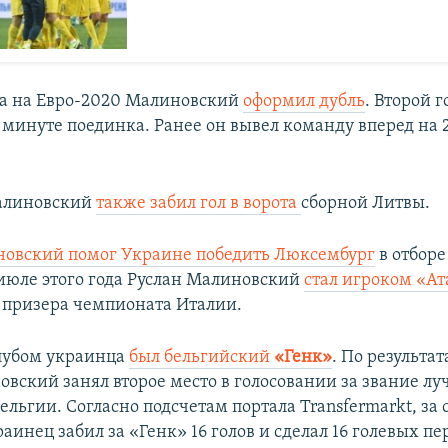
ра на Евро-2020 Малиновский
оформил дубль
. Второй г
й минуте поединка. Ранее он вывел команду вперед на 
Малиновский
также забил гол в ворота
сборной Литвы.
овский помог Украине победить Люксембург
в отборе
 июле этого года Руслан Малиновский
стал игроком «А
 призера чемпионата Италии.
лубом украинца
был бельгийский
«Генк»
. По результа
овский занял второе место в голосовании за звание лу
льгии. Согласно подсчетам портала Transfermarkt, за 
раинец забил за «Генк» 16 голов и сделал 16 голевых пе