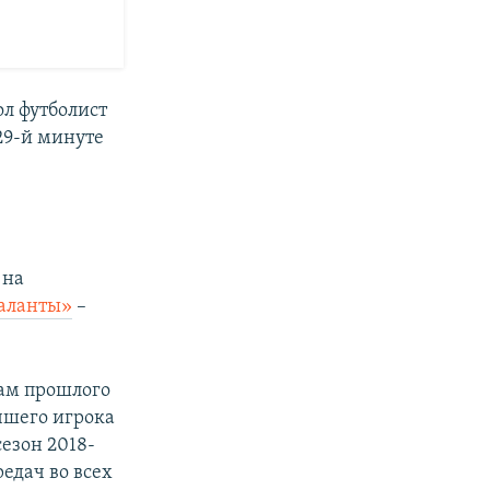
ол футболист
29-й минуте
 на
таланты»
–
там прошлого
чшего игрока
сезон 2018-
редач во всех