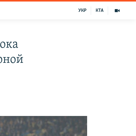
УКР
КТА
ока
рной