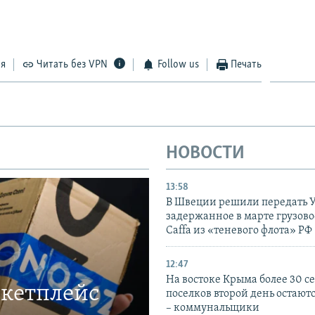
ся
Читать без VPN
Follow us
Печать
НОВОСТИ
13:58
В Швеции решили передать 
задержанное в марте грузово
Caffa из «теневого флота» РФ
12:47
На востоке Крыма более 30 се
ркетплейс
поселков второй день остаютс
– коммунальщики