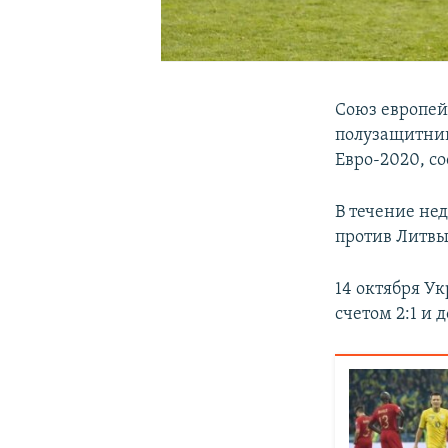
Союз европей
полузащитни
Евро-2020, с
В течение не
против Литвы
14 октября У
счетом 2:1 и 