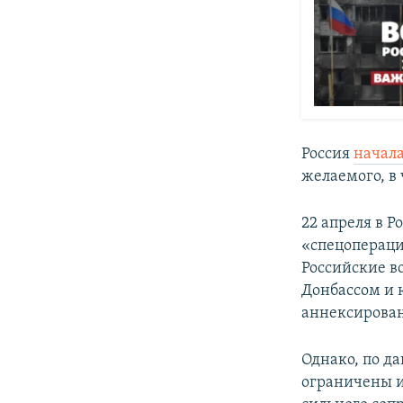
Россия
начал
желаемого, в 
22 апреля в Р
«спецопераци
Российские в
Донбассом и 
аннексирован
Однако, по д
ограничены и