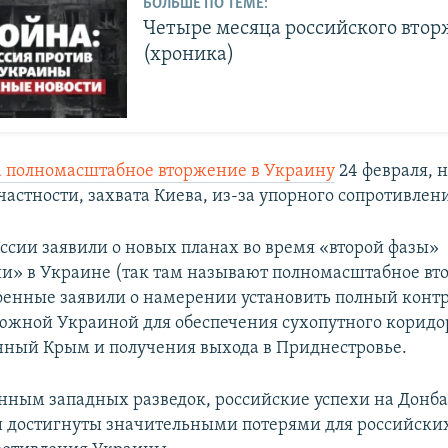
БОЛЬШЕ ПО ТЕМЕ:
Четыре месяца российского вто
(хроника)
а полномасштабное вторжение в Украину
24 февраля, н
частности, захвата Киева, из-за упорного сопротивлен
оссии заявили о новых планах во время «второй фазы»
и» в Украине (так там называют полномасштабное вт
оенные заявили о намерении установить полный контр
южной Украиной для обеспечения сухопутного коридо
ный Крым и получения выхода в Приднестровье.
анным западных разведок, российские успехи на Донба
 достигнуты значительными потерями для российских