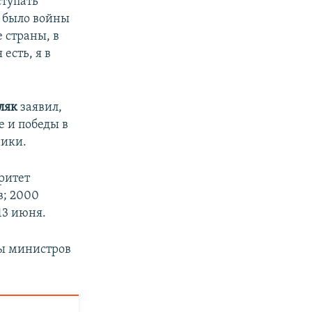
ступать
е было войны
 страны, в
есть, я в
ляк
заявил,
е и победы в
ники.
ритет
в; 2000
13 июня.
пы министров