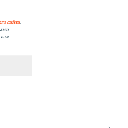
го сайта
:
ными
 вам