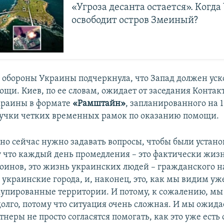
«Угроза десанта остается». Когда
освободит остров Змеиный?
обороны Украины подчеркнула, что Запад должен уск
ощи. Киев, по ее словам, ожидает от заседания Конта
краины в формате
«Рамштайн»
, запланированного на 
вучки четких временных рамок по оказанию помощи.
но сейчас нужно задавать вопросы, чтобы были устан
у что каждый день промедления – это фактически жиз
оинов, это жизнь украинских людей – гражданского на
украинские города, и, наконец, это, как мы видим уже
упированные территории. И потому, к сожалению, м
долго, потому что ситуация очень сложная. И мы ожид
неры не просто согласятся помогать, как это уже есть 