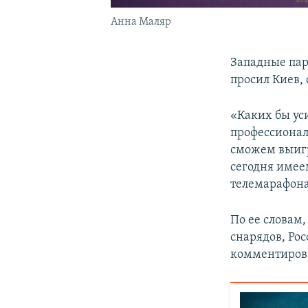
Анна Маляр
Западные пар
просил Киев,
«Каких бы ус
профессионал
сможем выигра
сегодня имее
телемарафона
По ее словам,
снарядов, Рос
комментирова