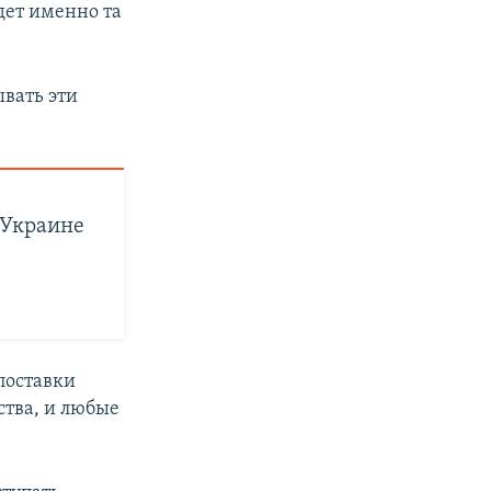
дет именно та
ывать эти
 Украине
поставки
ства, и любые