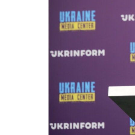
ПОБЕДИТЕЛЕЙ НЕ СУДЯТ?
КРЫМ.НЕПОКОРЕННЫЙ
ELIFBE
УКРАИНСКАЯ ПРОБЛЕМА КРЫМА