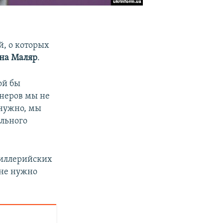
, о которых
на Маляр
.
ой бы
неров мы не
 нужно, мы
ального
ртиллерийских
 не нужно