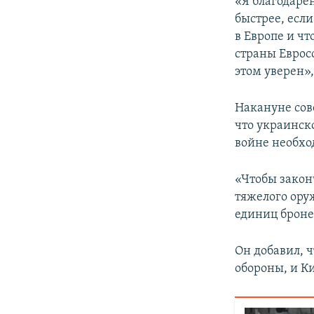
«Я благодарен
быстрее, есл
в Европе и чт
страны Евросо
этом уверен»,
Накануне сов
что украинск
войне необхо
«Чтобы закон
тяжелого ору
единиц броне
Он добавил, 
обороны, и К