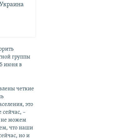
 Украина
орить
ктной группы
15 июня в
овлены четкие
нь
селения, это
 сейчас, –
ы не можем
аем, что наши
сейчас, но и