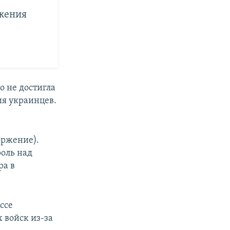
ржения
о не достигла
ия украинцев.
оржение).
оль над
ра в
ссе
 войск из-за