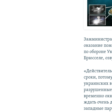
Замминистра 
оказание пом
по обороне У
Брюсселе, оз
«Действитель
сроки, потом
украинских в
разрушенные 
временно окк
ждать очень 
западные парт