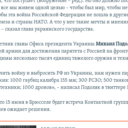
, что поступает (вооружение – ред.). Но оно должно по
и все мы живем одной целью – чтобы был мир, чтобы н
обы эта война Российской Федерации не пошла в другие
юза и страны НАТО. А что у нее такие мечты и мнения 
 – сказал глава украинского государства.
етник главы Офиса президента Украины
Михаил Подо
ой армии для достижения паритета с Россией на фронт
димы несколько тысяч единиц тяжелого оружия и тех
чить войну и выбросить РФ из Украины, нам нужен па
жия: 1000 гаубиц калибра 155 мм; 300 РСЗО; 500 танко
техники; 1000 дронов», – написал Подоляк в твиттере 
что 15 июня в Брюсселе будет встреча Контактной груп
иев ожидает решения.