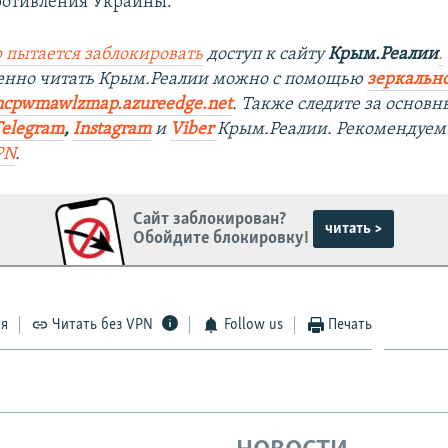
ротивления Украины.
 пытается заблокировать
доступ к сайту
Крым.Реалии
.
венно читать Крым.Реалии можно с помощью
зеркально
rncpwmawlzmap.azureedge.net
.
Также следите за основ
Telegram
,
Instagram
и
Viber
Крым.Реалии. Рекомендуем
PN
.
Сайт заблокирован?
читать >
Обойдите блокировку!
ся
Читать без VPN
Follow us
Печать