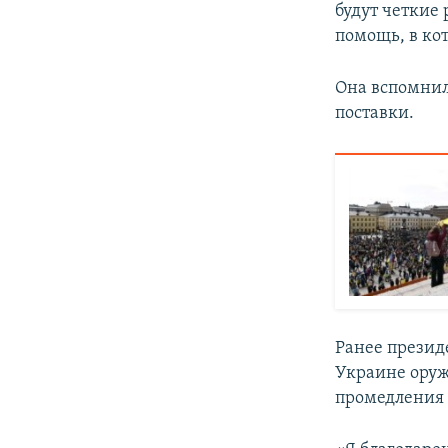
будут четкие 
помощь, в ко
Она вспомнила
поставки.
Ранее прези
Украине оруж
промедления 