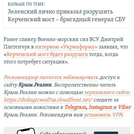
БОЛЬШЕ ПО ТЕМЕ:
Зеленский лично приказал разрушить
Керченский мост – бригадный генерал СБУ
Ранее спикер Военно-морских сил ВСУ Дмитрий
Плетенчук в
интервью «Укринформу»
заявлял, что
«
Керченский мост будет разрушен
тогда, когда
этого потребует ситуация».
Роскомнадзор пытается заблокировать
доступ к
сайту
Крым.Реалии
. Беспрепятственно читать
Крым.Реалии можно с помощью
зеркального сайта:
https://drdnq1cwod7sa.cloudfront.net/
следите за
основными новостями в
Telegram
,
Instagram
и
Viber
Крым.Реалии. Рекомендуем вам
установить VPN
.