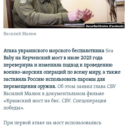
ПРИСОЕДИНЯЙТЕСЬ!
ПОБЕДИТЕЛЕЙ НЕ СУДЯТ?
КРЫМ.НЕПОКОРЕННЫЙ
ELIFBE
Василий Малюк
УКРАИНСКАЯ ПРОБЛЕМА КРЫМА
Все сайты RFE/RL
Атака украинского морского беспилотника
Sea
Baby на Керченский мост в июле 2023 года
перевернула и изменила подход к проведению
военно-морских операций по всему миру, а также
заставила Россию использовать паромы для
перемещения оружия.
Об этом заявил глава СБУ
Василий Малюк в документальном фильме
«Крымский мост на бис. СБУ. Спецоперация
победы».
При первой атаке на мост использовались