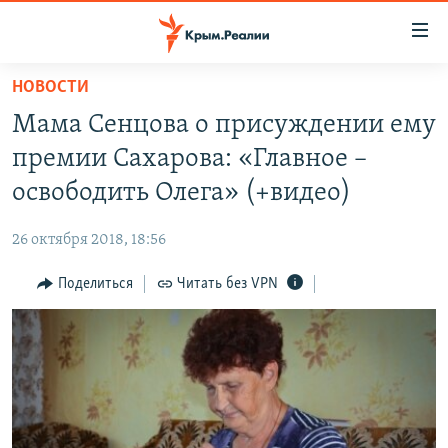
Доступность
ссылки
Вернуться
НОВОСТИ
к
НОВОСТИ
Мама Сенцова о присуждении ему
основному
СПЕЦПРОЕКТЫ
содержанию
премии Сахарова: «Главное –
ВОДА
Вернутся
ГРУЗ 200
освободить Олега» (+видео)
к
ИСТОРИЯ
КАРТА ВОЕННЫХ ОБЪЕКТОВ КРЫМА
главной
26 октября 2018, 18:56
ЕЩЕ
11 ЛЕТ ОККУПАЦИИ КРЫМА. 11 ИСТОРИЙ СОПРОТИВЛЕНИЯ
навигации
Вернутся
Поделиться
Читать без VPN
РАДІО СВОБОДА
ИНТЕРАКТИВ
к
КАК ОБОЙТИ БЛОКИРОВКУ
ИНФОГРАФИКА
поиску
ТЕЛЕПРОЕКТ КРЫМ.РЕАЛИИ
Українською
СОВЕТЫ ПРАВОЗАЩИТНИКОВ
Qırımtatar
ПРОПАВШИЕ БЕЗ ВЕСТИ