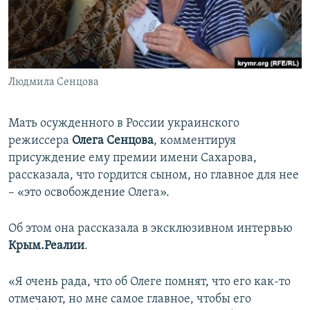
ПРИСОЕДИНЯЙТЕСЬ!
ПОБЕДИТЕЛЕЙ НЕ СУДЯТ?
КРЫМ.НЕПОКОРЕННЫЙ
ELIFBE
Людмила Сенцова
УКРАИНСКАЯ ПРОБЛЕМА КРЫМА
Все сайты RFE/RL
Мать осужденного в России украинского
режиссера
Олега Сенцова
, комментируя
присуждение ему премии имени Сахарова,
рассказала, что гордится сыном, но главное для нее
– «это освобождение Олега».
Об этом она рассказала в эксклюзивном интервью
Крым.Реалии
.
«Я очень рада, что об Олеге помнят, что его как-то
отмечают, но мне самое главное, чтобы его