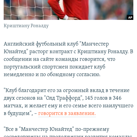
ПРИСОЕДИНЯЙТЕСЬ!
ПОБЕДИТЕЛЕЙ НЕ СУДЯТ?
КРЫМ.НЕПОКОРЕННЫЙ
Криштиану Роналду
ELIFBE
УКРАИНСКАЯ ПРОБЛЕМА КРЫМА
Английский футбольный клуб "Манчестер
Все сайты RFE/RL
Юнайтед" расторг контракт с Криштиану Роналду. В
сообщении на сайте команды говорится, что
португальский спортсмен покидает клуб
немедленно и по обоюдному согласию.
"Клуб благодарит его за огромный вклад в течение
двух сезонов на "Олд Траффорд", 145 голов в 346
матчах, и желает ему и его семье всего наилучшего
в будущем", –
говорится в заявлении.
"Все в "Манчестер Юнайтед" по-прежнему