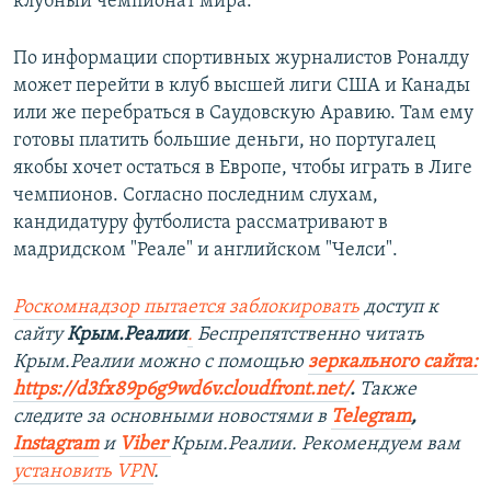
клубный чемпионат мира.
По информации спортивных журналистов Роналду
может перейти в клуб высшей лиги США и Канады
или же перебраться в Саудовскую Аравию. Там ему
готовы платить большие деньги, но португалец
якобы хочет остаться в Европе, чтобы играть в Лиге
чемпионов. Согласно последним слухам,
кандидатуру футболиста рассматривают в
мадридском "Реале" и английском "Челси".
Роскомнадзор пытается заблокировать
доступ к
сайту
Крым.Реалии
.
Беспрепятственно читать
Крым.Реалии можно с помощью
зеркального сайта:
https://d3fx89p6g9wd6v.cloudfront.net/
. ​
Также
следите за основными новостями в
Telegram
,
Instagram
и
Viber
Крым.Реалии. Рекомендуем вам
установить
VPN
.