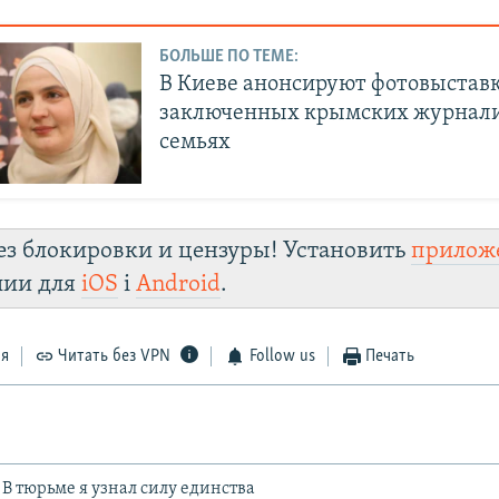
БОЛЬШЕ ПО ТЕМЕ:
В Киеве анонсируют фотовыставк
заключенных крымских журнали
семьях
ез блокировки и цензуры! Установить
прилож
лии для
iOS
і
Android
.
ся
Читать без VPN
Follow us
Печать
 В тюрьме я узнал силу единства