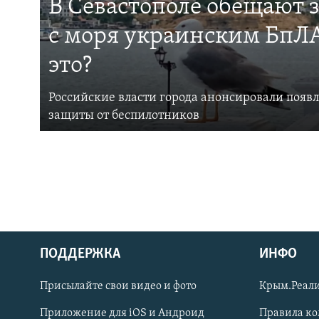
В Севастополе обещают 
с моря украинским БпЛА
это?
Российские власти города анонсировали появ
защиты от беспилотников
ПОДДЕРЖКА
ИНФО
Українською
Присылайте свои видео и фото
Крым.Реали
Qırımtatar
Приложение для iOS и Андроид
Правила к