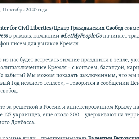
 11 октября 2020 года
nter for Civil Liberties/Центр Гражданских Свобод
совме
ess
в рамках кампании
#LetMyPeopleGo
начинает тр
он писем для узников Кремля.
из нас будет встречать зимние праздники в тепле, уют
олитзаключенные Кремля – с конвоем, баландой, кар
 Не забыты? Мы можем показать заключенным, что мы
овый Год немного теплее», – говорится в сообщении Це
свобод.
что за решеткой в России и аннексированном Крыму на
 127 украинцев, еще около 300 – удерживают на терр
ого Донбасса.
о разные люди – предприниматель
Валентин Выговски