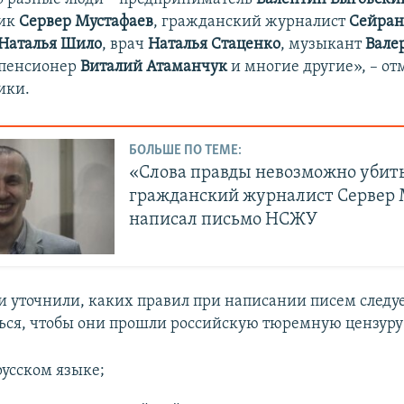
ник
Сервер Мустафаев
, гражданский журналист
Сейран
Наталья Шило
, врач
Наталья Стаценко
, музыкант
Вале
 пенсионер
Виталий Атаманчук
и многие другие», – о
ики.
БОЛЬШЕ ПО ТЕМЕ:
«Слова правды невозможно убить
гражданский журналист Сервер 
написал письмо НСЖУ
и уточнили, каких правил при написании писем следу
ся, чтобы они прошли российскую тюремную цензуру
русском языке;