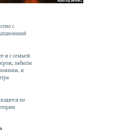
стно с
адиционный
е и с семьей.
цером, забыты
 помним, и
нтра
ходятся по
итории
й
,