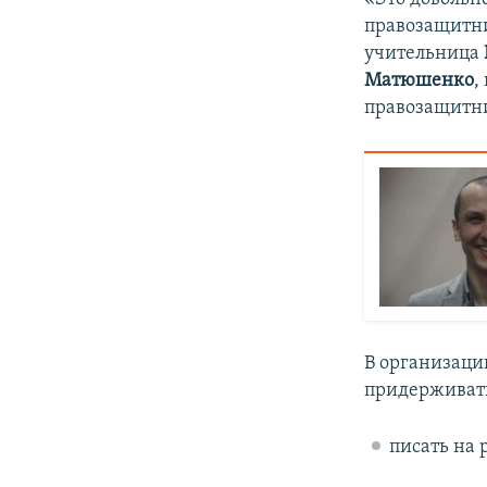
правозащит
учительница
Матюшенко
,
правозащитн
В организаци
придерживать
писать на 