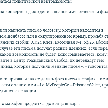
аться политической нейтральности;
на конверте год рождения, полное имя, отчество и ф
или написать письмо человеку, который находится в
ом Донбассе или в оккупированном Крыму, просьба ст
нских свобод: 01024 Киев, Бассейная 9-Г, оф.25, або
 случае эти письма получат родные пленных, если пере
какой возможности не будет. Если сомневаетесь, кому 
айте в Центр Гражданских Свобод, их передадут тем
нным, которые получили меньше писем», – говорится
ки призвали также делать фото писем и селфи с ними
 сети с хештегами #LetMyPeopleGo #PrisonersVoice, п
единиться к акции.
что марафон продлиться до конца января.