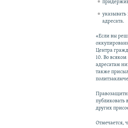
придержив
указывать 
адресата.
«Если вы реш
оккупированн
Центра гражда
10. Во всяком
адресатам ни
также присыл
политзаключе
Правозащитни
публиковать в
других присо
Отмечается, 