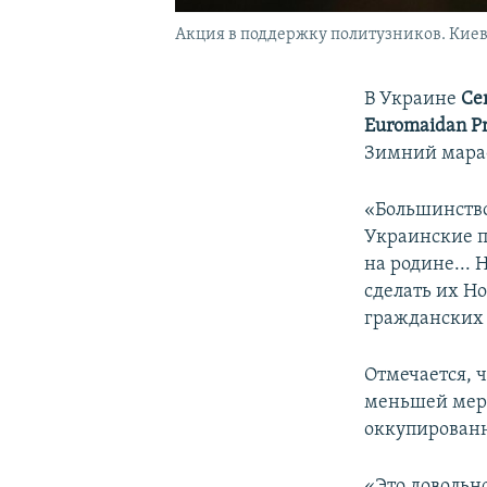
Акция в поддержку политузников. Киев,
В Украине
Ce
Euromaidan Pr
Зимний мараф
«Большинство 
Украинские п
на родине...
сделать их Н
гражданских 
Отмечается, 
меньшей мере
оккупированн
«Это довольн