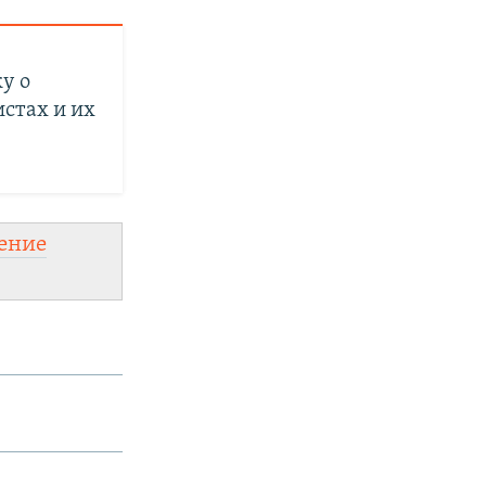
у о
стах и их
ение