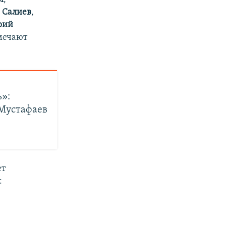
 Салиев
,
рий
тмечают
»:
Мустафаев
ет
: