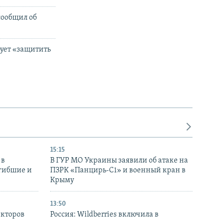
сообщил об
бует «защитить
15:15
 в
В ГУР МО Украины заявили об атаке на
огибшие и
ПЗРК «Панцирь-С1» и военный кран в
Крыму
13:50
екторов
Россия: Wildberries включила в