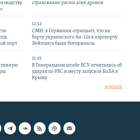
оизводству
страхование риски атак дронов
р»
12:52
сти
СМИ: в Германии отрицают, что на
под
борту украинского Ан-124 в аэропорту
кой порт
Лейпцига были боеприпасы
11:45
ктивную
В Генеральном штабе ВСУ отчитались об
уры
ударах по РЛС и месту запусков БпЛА в
в
Крыму
БОЛЬШЕ