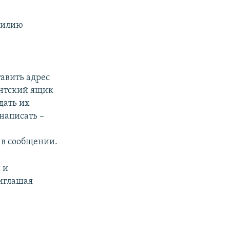
амилию
авить адрес
нентский ящик
дать их
написать –
 в сообщении.
 и
риглашая