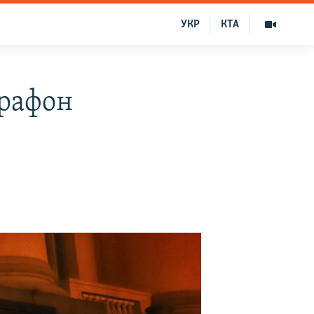
УКР
КТА
арафон