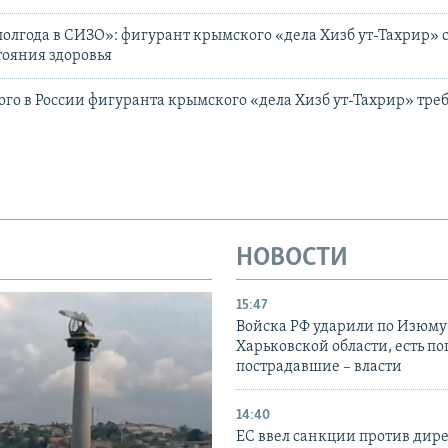
полгода в СИЗО»: фигурант крымского «дела Хизб ут-Тахрир» 
ояния здоровья
го в России фигуранта крымского «дела Хизб ут-Тахрир» тре
НОВОСТИ
15:47
Войска РФ ударили по Изюму
Харьковской области, есть п
пострадавшие – власти
14:40
ЕС ввел санкции против дир