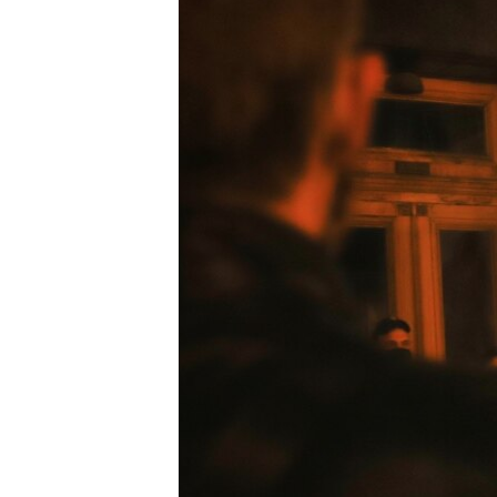
ПОБЕДИТЕЛЕЙ НЕ СУДЯТ?
КРЫМ.НЕПОКОРЕННЫЙ
ELIFBE
УКРАИНСКАЯ ПРОБЛЕМА КРЫМА