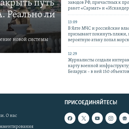
закрыть путь
заводов РФ, причастных к пр
ракет «Сармат» и «Исканде
. Реально ли
13:09
В Ялте МЧС и российские вла
призывают покинуть пляжи, 
ление новой системы
вероятную атаку попал морс
12:29
Журналисты создали интера
карту военной инфраструкт
Беларуси – в ней 150 объекто
ПРИСОЕДИНЯЙТЕСЬ!
и. О нас
омментирования