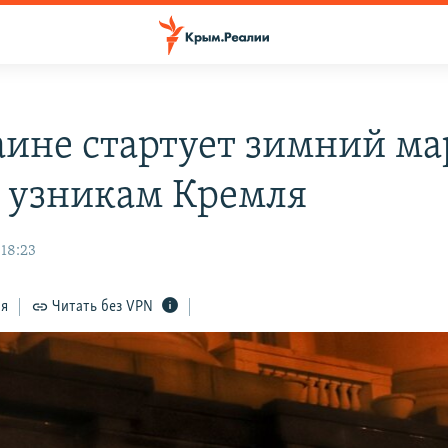
аине стартует зимний м
 узникам Кремля
 18:23
ся
Читать без VPN