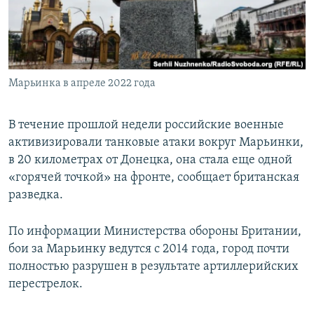
ПРИСОЕДИНЯЙТЕСЬ!
ПОБЕДИТЕЛЕЙ НЕ СУДЯТ?
КРЫМ.НЕПОКОРЕННЫЙ
ELIFBE
Марьинка в апреле 2022 года
УКРАИНСКАЯ ПРОБЛЕМА КРЫМА
Все сайты RFE/RL
В течение прошлой недели российские военные
активизировали танковые атаки вокруг Марьинки,
в 20 километрах от Донецка, она стала еще одной
«горячей точкой» на фронте, сообщает британская
разведка.
По информации Министерства обороны Британии,
бои за Марьинку ведутся с 2014 года, город почти
полностью разрушен в результате артиллерийских
перестрелок.