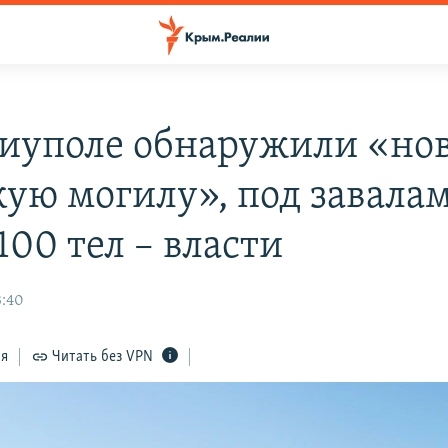
иуполе обнаружили «но
кую могилу», под завала
100 тел – власти
3:40
ся
Читать без VPN