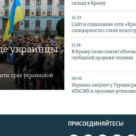
склада в Крыму
13:33
Сайт и социальные сети «Кр
солидарности» стали недост
11:18
где украинцы
В Крыму снова снизят объем
свободной продажи топлива
щиты прав украинской
09:05
Украина закупит у Турции р
ATACMS и пусковые установ
ПРИСОЕДИНЯЙТЕСЬ!