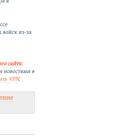
ра в
ссе
 войск из-за
го сайта:
и новостями в
ить VPN
.
ение