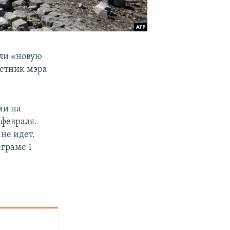
ли «новую
ветник мэра
ми на
 февраля.
не идет.
еграме 1