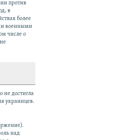
сии против
д, в
ствах более
ми военными
ом числе о
яне
о не достигла
ия украинцев.
оржение).
оль над