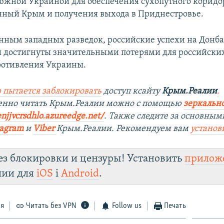
южной Украиной для обеспечения сухопутного коридо
ный Крым и получения выхода в Приднестровье.
анным западных разведок, российские успехи на Донба
 достигнуты значительными потерями для российских
ротивления Украины.
 пытается заблокировать
доступ ксайту
Крым.Реалии
.
венно читать Крым.Реалии можно с помощью
зеркально
njjvcrsdhlo.azureedge.net/
. Также следите за основным
tagram
и
Viber
Крым.Реалии. Рекомендуем вам
установ
ез блокировки и цензуры! Установить
прилож
лии для
iOS
і
Android
.
ся
Читать без VPN
Follow us
Печать