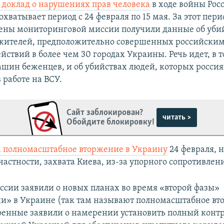
 доклад о нарушениях прав человека
в ходе войны Рос
хватывает период с 24 февраля по 15 мая. За этот перио
лены мониторинговой миссии получили данные об убий
жителей, предположительно совершенных российски
йствий в более чем 30 городах Украины. Речь идет, в т
ашин беженцев, и об убийствах людей, которых росси
 работе на ВСУ.
Сайт заблокирован?
читать >
Обойдите блокировку!
а полномасштабное вторжение в Украину
24 февраля, н
частности, захвата Киева, из-за упорного сопротивлен
оссии заявили о новых планах во время «второй фазы»
и» в Украине (так там называют полномасштабное вт
оенные заявили о намерении установить полный контр