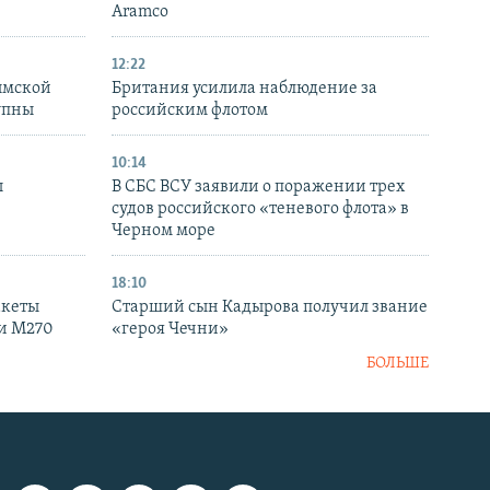
Aramco
12:22
ымской
Британия усилила наблюдение за
упны
российским флотом
10:14
ы
В СБС ВСУ заявили о поражении трех
судов российского «теневого флота» в
Черном море
18:10
акеты
Старший сын Кадырова получил звание
ки M270
«героя Чечни»
БОЛЬШЕ