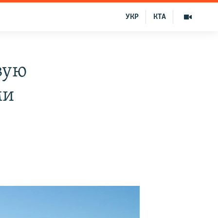
УКР
КТА
вую
ми