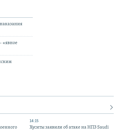
 наказания
 – «явное
инским
14:15
военного
Хуситы заявили об атаке на НПЗ Saudi