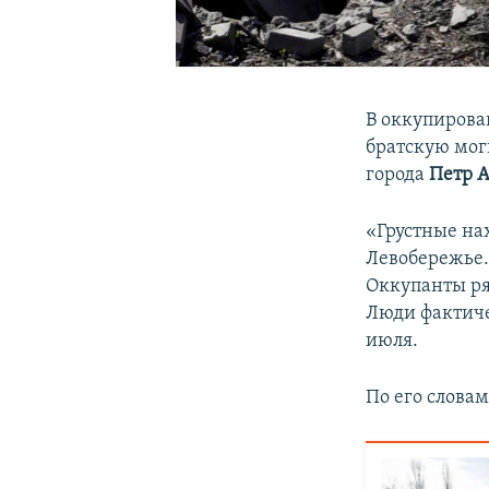
В оккупирова
братскую моги
города
Петр 
«Грустные на
Левобережье. 
Оккупанты ря
Люди фактиче
июля.
По его слова