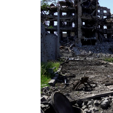
ПОБЕДИТЕЛЕЙ НЕ СУДЯТ?
КРЫМ.НЕПОКОРЕННЫЙ
ELIFBE
УКРАИНСКАЯ ПРОБЛЕМА КРЫМА