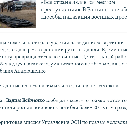
«Вся страна является местом
преступления». В Вашингтоне о
способы наказания военных пре
ые власти настолько увлеклись созданием картинки
ия, что до перезахоронений руки не дошли. Временны
ногу превращаются в постоянные. Центральный район
8-я в двух шагах от «гуманитарного штаба» могилы с 
добавил Андрющенко.
и данные из независимых источников невозможно.
оля
Вадим Бойченко
сообщал в мае, что только в этом го
ействий российских войск погибли более 20 тысяч гра
ринговая миссия Управления ООН по правам человек