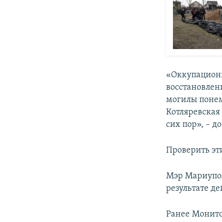
«Оккупационн
восстановлен
могилы понем
Котляревская 
сих пор», – 
Проверить эт
Мэр Мариуп
результате д
Ранее Монито