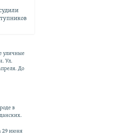
бсудили
ступников
е уличные
. Ул.
апреля. До
роде в
жданских.
а 29 июня