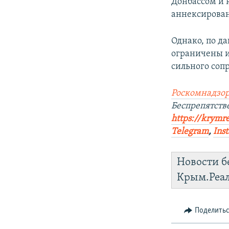
Донбассом и 
аннексирован
Однако, по д
ограничены и
сильного соп
Роскомнадзор
Беспрепятст
https://krymre
Telegram
,
Ins
Новости б
Крым.Реа
Поделить